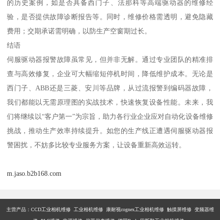
的历史案例，如是否具备西门子、法那科等高端驱动器的维修经
验，是否提供故障诊断报告等。同时，维修价格需透明，避免隐藏
费用；交期承诺需明确，以防生产空窗期过长。
结语
伺服驱动器报警故障虽常见，但并非无解。通过专业团队的精准排
查与高效修复，企业可大幅缩短停机时间，降低维护成本。无论是
西门子、ABB还是三菱、安川等品牌，从过流报警到编码器故障，
我们都能以无需原理图的实战技术，快速恢复设备性能。未来，我
们将继续以“客户第一”为宗旨，助力各行业企业应对自动化设备维修
挑战，推动生产效率持续提升。如您的生产线正遭遇伺服驱动器报
警困扰，不妨多比较专业服务方案，让设备重新高效运转。
m.jaso.b2b168.com
主营产品：
CCD工业相机维修 工业相机维修 康耐视cognex工业相机维修 触摸屏维修 变频器维