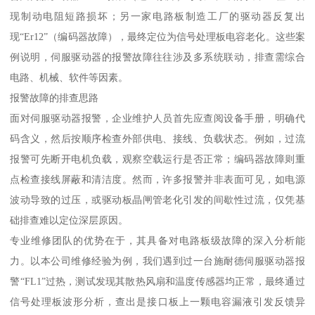
现制动电阻短路损坏；另一家电路板制造工厂的驱动器反复出
现“Er12”（编码器故障），最终定位为信号处理板电容老化。这些案
例说明，伺服驱动器的报警故障往往涉及多系统联动，排查需综合
电路、机械、软件等因素。
报警故障的排查思路
面对伺服驱动器报警，企业维护人员首先应查阅设备手册，明确代
码含义，然后按顺序检查外部供电、接线、负载状态。例如，过流
报警可先断开电机负载，观察空载运行是否正常；编码器故障则重
点检查接线屏蔽和清洁度。然而，许多报警并非表面可见，如电源
波动导致的过压，或驱动板晶闸管老化引发的间歇性过流，仅凭基
础排查难以定位深层原因。
专业维修团队的优势在于，其具备对电路板级故障的深入分析能
力。以本公司维修经验为例，我们遇到过一台施耐德伺服驱动器报
警“FL1”过热，测试发现其散热风扇和温度传感器均正常，最终通过
信号处理板波形分析，查出是接口板上一颗电容漏液引发反馈异