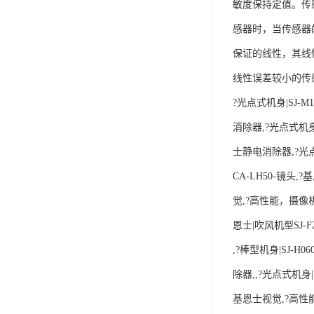
敏度保持定值。传
感器时，当传感器
保证的线性，其线
线性误差较小的传
?光点式机身|SJ-M1
消除器,?光点式机身|S
士静电消除器,?光点式
CA-LH50-镜头,
觉,?高性能，摄像机|
恩士|吹风机型SJ-F2
,?棒型机身|SJ-H0
除器,,?光点式机身|S
基恩士视觉,?高性能，