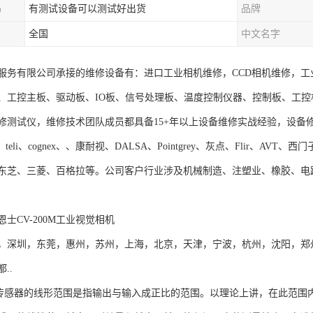
吗
有测试设备可以测试好出货
品牌
全国
中文名字
服务有限公司承接的维修设备有：进口工业相机维修，CCD相机维修，工
、工控主板、驱动板、IO板、信号处理板、温度控制仪器、控制板、工
修测试仪，维修技术团队成员都具备15+年以上设备维修实战经验，设备
、teli、cognex、、康耐视、DALSA、Pointgrey、灰点、Flir、
东芝、三菱、百格拉等。公司客户行业涉及机械制造、注塑业、橡胶、电
基恩士CV-200M工业视觉相机
，深圳，东莞，惠州，苏州，上海，北京，天津，宁波，杭州，沈阳，郑
..
CE传感器的线形范围是指输出与输入成正比的范围。以理论上讲，在此范围