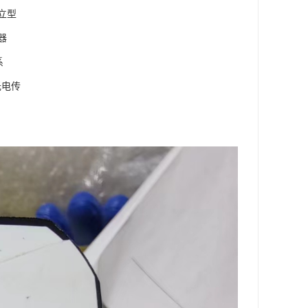
立型
器
系
光电传