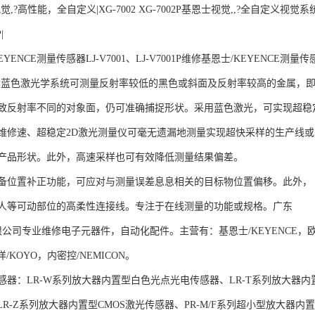
视觉,?高性能，全自定义|XG-7002 XG-7002P基恩士视觉,,?全自定义视觉系统
|
ENCE测量传感器LJ-V7001、LJ-V7001P维修基恩士/KEYENCE测量传感
V7001P蓝色激光学系统可测量反射率较低的黑色或斜面及反射率较高的金属，
致反射率不同的对象面，仍可准确捕捉形状。采用蓝色激光，可实现超稳
维修速、超稳定2D激光测量仪可毫无遗漏地测量实现超快采样的生产线或
产品形状。此外，高速采样也可有效降低测量结果偏差。
备位置补正功能，可应对与测量误差息息相关的目标物位置偏移。此外，
人等可动部位的高柔性连接线。专注于在线测量的功能或规格。广东
科技有限公司专业维修电子元器件，自动化配件。主营有：基恩士/KEYENCE，
洋/KOYO，内密控/NEMICON。
感器：LR-W系列放大器内置型白色光点光电传感器、LR-T系列放大器内
LR-Z系列放大器内置型CMOS激光传感器、PR-M/F系列超小型放大器内