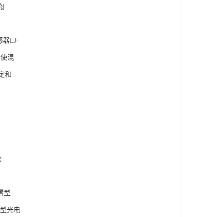
|
器LJ-
即使混
定和
欧
置型
置型光电