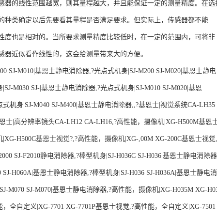
感器的线性范围越宽，则其量程越大，并且能保证一定的测量精度。在选
的种类确定以后先要看其量程是否满足要求。但实际上，传感器都不能
性度也是相对的。当所要求测量精度比较低时，在一定的范围内，可将非
感器近似看作线性的，这会给测量带来大的方便。
00 SJ-M010|基恩士静电消除器,?光点式机身|SJ-M200 SJ-M020|基恩士静电
J-M030 SJ-|基恩士静电消除器,?光点式机身|SJ-M010 SJ-M020|基恩
机身|SJ-M040 SJ-M400|基恩士静电消除器,,?基恩士|视觉系统CA-LH35
?基恩士|高分辨率镜头CA-LH12 CA-LH16,?高性能，摄像机|XG-H500M基恩
XG-H500C基恩士视觉?,?高性能，摄像机|XG-,00M XG-200C基恩士视觉
000 SJ-F2010静电消除器,?棒型机身|SJ-H036C SJ-H036|基恩士静电消除器
60 SJ-H060A|基恩士静电消除器,?棒型机身|SJ-H036 SJ-H036A|基恩士静电消
J-M070 SJ-M070|基恩士静电消除器,?高性能，摄像机|XG-H035M XG-H0
全自定义|XG-7701 XG-7701P基恩士视觉,?高性能，全自定义|XG-750