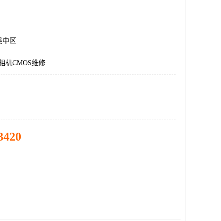
吴中区
业相机CMOS维修
3420