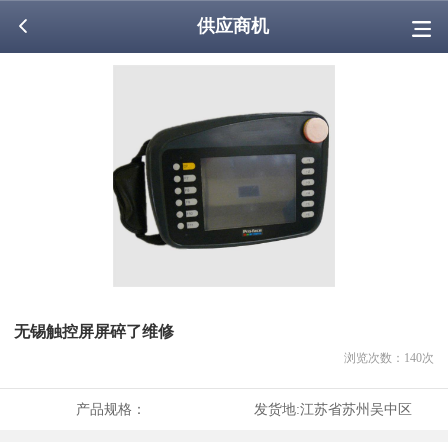
供应商机
无锡触控屏屏碎了维修
浏览次数：
140
次
产品规格：
发货地:
江苏省苏州吴中区