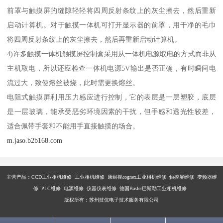
前罩与触摸屏的缝隙轻轻将四周反射条纹上的灰尘擦去，然后重新
启动计算机。对于触摸一体机可打开显示器的前罩，用干净的毛巾
将四周反射条纹上的灰尘擦去，然后再重新启动计算机。
4)许多触摸一体机触摸屏控制盒采用从一体机电源取电的方式而非从
主机取电，所以还应检查一体机电源5V输出是否正确，有时瞬间电
流过大，致使熔丝被烧，此时需更换熔丝。
电阻式触摸屏利用压力感应进行控制，它的表层是一层塑胶，底层
是一层玻璃，能承受恶劣环境因素的干扰，但手感和透光性较差，
适合佩带手套和不能用手直接触摸的场合。
m.jaso.b2b168.com
主营产品：
CCD工业相机维修 工业相机维修 康耐视cognex工业相机维修 触摸屏维修 变频器维
修 PLC维修 电源维修 仪器仪表维修 德国Basler巴斯勒工业相机维修
版权所有：苏州技优电子技术服务有限公司