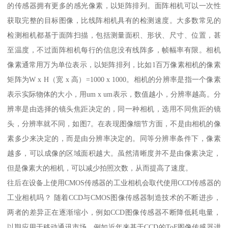
的传感器拥有更多的感光像素，以矩阵排列。面阵相机可以一次性
获取完整的目标图像，比线阵相机具有的检测速度。大多数常见的
检测相机都基于面阵扫描，包括测量面积、形状、尺寸、位置，甚
至温度，不过面阵相机每行的信息没有线阵多，帧幅率有限。相机
像素通常用万为单位表示，以矩阵排列，比如1百万像素相机的像素
矩阵为W x H（宽 x 高）=1000 x 1000。相机的分辨率是指一个像素
表示实际物体的大小，用um x um表示，数值越小，分辨率越高。分
辨率是由选择的镜头焦距决定的，同一种相机，选用不同焦距的镜
头，分辨率就不同，如图7。在表现图像细节方面，不是由相机的像
素多少来决定的，而是由分辨率决定的。同等分辨率条件下，像素
越多，可以成像的区域面积越大。虽然清晰度并不是由像素决定，
但是像素大的相机，可以减少拍照次数，从而提高了速度。
往后在设备上使用CMOS传感器的工业相机会取代使用CCD传感器的
工业相机吗？ 随着CCD与CMOS图像传感器制造技术的不断进步，
两者的差异正在逐渐缩小，例如CCD图像传感器不断降低耗电量，
以期应用于移动通讯市场，例如近年来基于CCD的ToF图像传感器进