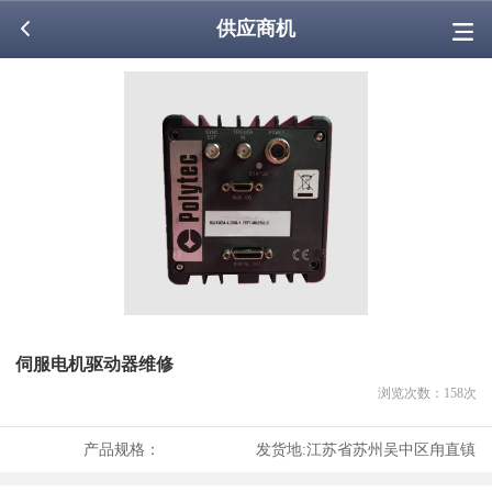
供应商机
伺服电机驱动器维修
浏览次数：
158
次
产品规格：
发货地:
江苏省苏州吴中区甪直镇