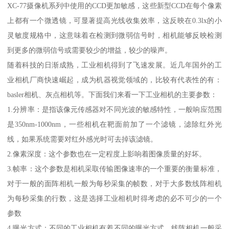
XC-77摄像机系列中使用的CCD更加敏感，这些新型CCD在每个像素
上都有一个微透镜，可显著提高光线收集效率，这反映在0.3lx的小
灵敏度规格中，这意味着在检测到微弱信号时，相机能够反映检测
到更多的微弱信号或需要较少的增益，较少的噪声。
随着科技的日渐成熟，工业相机得到了飞速发展。近几年国外的工
业相机厂商快速崛起，成为机器视觉领域的，比较有代表性的有：
basler相机、灰点相机等。下面我们来看一下工业相机的主要参数：
1.分辨率：是指该像元传感器对不同光波的敏感特性，一般响应范围
是350nm-1000nm，一些相机在靶面前加了一个滤镜，滤除红外光
线，如果系统需要对红外感光时可去掉该滤镜。
2.像素深度：这个参数也在一定程度上影响着图像质量的好坏。
3.帧率：这个参数是相机采取传输图像速率的一个重要的衡量标准，
对于一般的面阵相机一般为每秒采集的帧数，对于大多数线阵相机
为每秒采集的行数，这是选择工业相机时得考虑的必不可少的一个
参数
4.曝光方式：不同的工业相机有着不同的曝光方式。线阵相机一般采