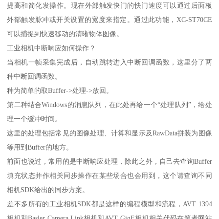
提高和简化发操作。现在外部触发快门的快门速度可以通过后面板
外部触发脉冲或开关设置的宽度来指定。通过此功能，XC-ST70CE
可以捕捉到快速移动的清晰物体图像。
工业相机中断响应如何操作？
当相机一帧采集完成后，自动跳转进入中断回调函数，这里分了两
种中断回调函数。
种为简单的取Buffer->处理->放回。
第二种结合Windows的消息队列，在此处再给一个“处理队列”，给处
理一个缓冲时间。
这里的处理包括常见的图像处理、计算和显示及RawData拼装为图像
等用到Buffer的地方。
前面也说过，常用的是中断响应处理，除此之外，自己去查询Buffer
填充状态并作相关同步操作在某些场合也会用到，这个请查询不同
相机SDK给出的同步方案。
差不多所有的工业相机SDK都是这样的编程模型和流程，AVT 1394
相机和Basler Camera Link相机和AVT GigE相机相关代码在笔者网站