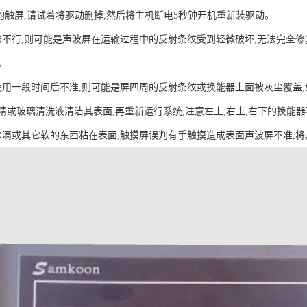
进的触屏,请试着将驱动删掉,然后将主机断电5秒钟开机重新装驱动。
法不行,则可能是声波屏在运输过程中的反射条纹受到轻微破坏,无法完全
。
使用一段时间后不准,则可能是屏四周的反射条纹或换能器上面被灰尘覆盖,
精或玻璃清洗液清洁其表面,再重新运行系统,注意左上,右上,右下的换能
水滴或其它软的东西粘在表面,触摸屏误判有手触摸造成表面声波屏不准,