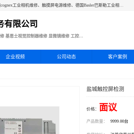
苏州技优电子技术服务公司承接：CCD工业相机维修、康耐视cognex工业相机维修、触摸屏电源维修、德国Basler巴斯勒工业相机维修、科研蛋白分析仪制冷相机维修等各种设备维修。公司客户行业涉及机械制造、注塑业、橡胶、电路板制造工厂、印刷、电梯、汽车生产、发电、电镀、医疗、食品、包装等。
务有限公司
Basler巴斯勒康耐视Cognex工业CCD相机维修 基恩士视觉控制器维修 显微镜维修 工控触摸屏电源电路板维修
企业视频
公司动态
客户案例
盐城触控屏检测
面议
价格：
产品数量：
9999.00台