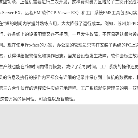
这些功能，上位机需要进行二次开发，这样费时费力且增加了二次开发成本。
Server EX、远程HMI软件GP-Viewer EX）和工厂系统FMS工具包即可
在*短的时间内掌握并熟练应用，大大降低了运行成本。例如，苏州某FP
行，各条线上的设备配置又各不相同，一旦发生故障，不容易确认哪台设
现在使用Pro-face的方案，办公室的管理员只需在安装了系统的PC上通过GP-
态，获得详细报警信息和操作日志。当某台设备发生故障，软件会标注故
生产线也能在*短时间内得到恢复，减少了宕机时间。工厂系统的操作还
作员的信息及执行的操作内容都会有详细的记录并保存到上位机的数据库
第三方合作伙伴的远程软件实施异地远程。工厂系统就像管理员的另一双眼睛，
供的这套方案的易用性、可靠性以及智能性。