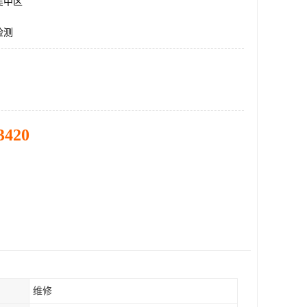
吴中区
检测
3420
维修