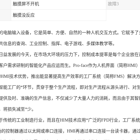
触摸屏不开机
故障3
触摸没反应
的电脑输入设备，它是简单、方便、自然的一种人机交互方式。它赋予了
共信息的查询、工业控制、指挥、电子游戏、多媒体教学等。
日益发展的今天，在市场大环境的压力下，控制成本提率是每个企业放在
户需求研制的智能化产品应运而生。Pro-face作为人机界面（简称H
ace的HMI技术优势，推出能显著提高生产效率的工厂系统（简称FMS）解决
智能工厂的*环节，贯穿于整个生产流程，即对生产流程从源头进行、对生
提供及时、准确的生产信息，不仅减少了大量人力的消耗，而且由于其智
，将损失减至*少。
于传统的工业制造行业，而且在HIM技术应用*广泛的FPD行业，工厂系统
与现场的控制器通过以太网或串口连接，HMI再通过串口连接一台读卡器，通过以