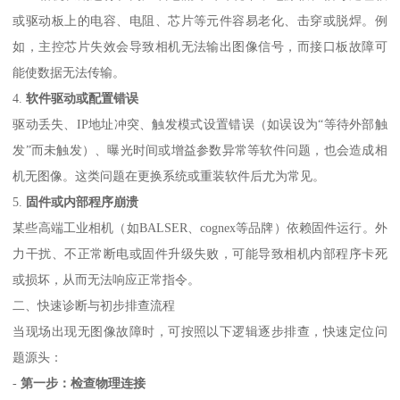
或驱动板上的电容、电阻、芯片等元件容易老化、击穿或脱焊。例
如，主控芯片失效会导致相机无法输出图像信号，而接口板故障可
能使数据无法传输。
4.
软件驱动或配置错误
驱动丢失、IP地址冲突、触发模式设置错误（如误设为“等待外部触
发”而未触发）、曝光时间或增益参数异常等软件问题，也会造成相
机无图像。这类问题在更换系统或重装软件后尤为常见。
5.
固件或内部程序崩溃
某些高端工业相机（如BALSER、cognex等品牌）依赖固件运行。外
力干扰、不正常断电或固件升级失败，可能导致相机内部程序卡死
或损坏，从而无法响应正常指令。
二、快速诊断与初步排查流程
当现场出现无图像故障时，可按照以下逻辑逐步排查，快速定位问
题源头：
-
第一步：检查物理连接