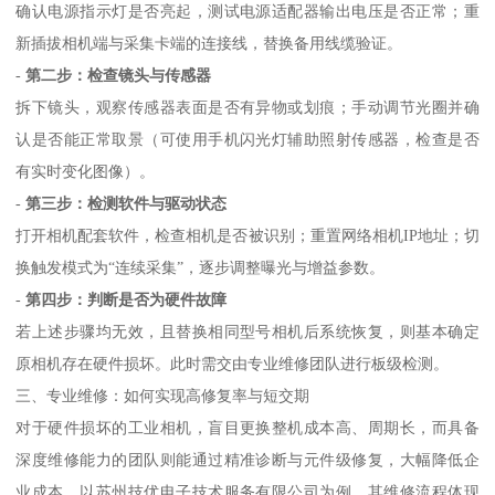
确认电源指示灯是否亮起，测试电源适配器输出电压是否正常；重
新插拔相机端与采集卡端的连接线，替换备用线缆验证。
-
第二步：检查镜头与传感器
拆下镜头，观察传感器表面是否有异物或划痕；手动调节光圈并确
认是否能正常取景（可使用手机闪光灯辅助照射传感器，检查是否
有实时变化图像）。
-
第三步：检测软件与驱动状态
打开相机配套软件，检查相机是否被识别；重置网络相机IP地址；切
换触发模式为“连续采集”，逐步调整曝光与增益参数。
-
第四步：判断是否为硬件故障
若上述步骤均无效，且替换相同型号相机后系统恢复，则基本确定
原相机存在硬件损坏。此时需交由专业维修团队进行板级检测。
三、专业维修：如何实现高修复率与短交期
对于硬件损坏的工业相机，盲目更换整机成本高、周期长，而具备
深度维修能力的团队则能通过精准诊断与元件级修复，大幅降低企
业成本。以苏州技优电子技术服务有限公司为例，其维修流程体现