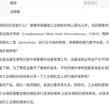
维修
是否亮灯
没图像
相机的区别是什么？ 图像传感器是工业相机的核心感光元件，当前图像传感器主要分为
物半导体（Complementary Metal Oxide Semiconductors，
感光二管（photodiode）进行光与电的转换，将图像转换为数字信息
维护保养呢？
实是设备在使用过程中很重要的设备管理工作，设备运转必然会产生不同
能下降。为了降低设备坏了维修的成本，平时的维护保养就能有效延长使
修工业相机的经验来分享一下工业相机怎么进行维护保养呢？
密的产品，相比一般用相机，其造价要昂贵许多。同样的，工业相机使用
工业相机需要定期对相机进行清洗和保养,以延长相机的使用寿命。对清
适的工业相机维保方法。