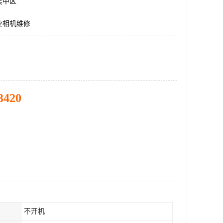
吴中区
业相机维修
3420
不开机