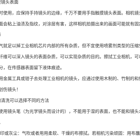
摸镜头表面
时使用，应保持手持镜头的边缘，千万不要用手指触摸镜头表面。相机镜
面会粘上油渍及指纹，对涂层有害，这样相机拍摄出来的画面可能就有固
择
气就足以掉工业相机芯片内部的所有杂质，但不宜使用喷雾剂类型的压缩
纤维可以深入镜头的表面杂质，可以实现杂质的目的。擦拭工业相机，可
分，在传感器表面留下液体痕迹。
用金属工具或钳子去处理工业相机的镜头，应通过使用木制的、竹制的和
划伤镜头！
的清洗可以选择不同的方法
使用镜头笔（为光学镜头而设计的），不能用于湿的表面，也不能和镜头
。
指印或灰尘：气吹或者用用柔软、干燥的布擦拭。若相机污染顽固：用布