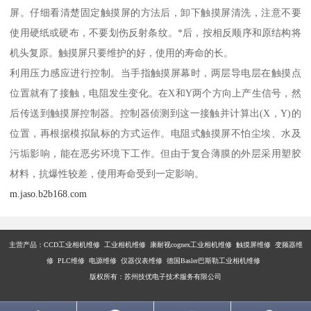
屏。仔细看清楚固定触摸屏的方法后，卸下触摸屏清洗，注意不要
使用硬纸或硬布，不要划伤反射条纹。*后，按相反顺序和原结构将
机头复原。触摸屏只要维护的好，使用的寿命的长。
利用压力感应进行控制。当手指触摸屏幕时，两层导电层在触摸点
位置就有了接触，电阻发生变化。在X和Y两个方向上产生信号，然
后传送到触摸屏控制器。控制器侦测到这一接触并计算出(X，Y)的
位置，再根据模拟鼠标的方式运作。电阻式触摸屏不怕尘埃、水及
污垢影响，能在恶劣环境下工作。但由于复合薄膜的外层采用塑胶
材料，抗爆性较差，使用寿命受到一定影响。
m.jaso.b2b168.com
主营产品：
CCD工业相机维修 工业相机维修 康耐视cognex工业相机维修 触摸屏维修 变频器维
修 PLC维修 电源维修 仪器仪表维修 德国Basler巴斯勒工业相机维修
版权所有：苏州技优电子技术服务有限公司