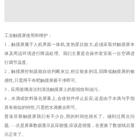
工业触摸屏使用和维护：
1，触摸屏属于人机界面一体机,发热星比较大,必须采取对触摸屏本
体及周边环境进行降温处理。我们主要是在操作室安装一台空调进
行调节温度。
2，触摸屏控制器能自动判断灰尘,积尘较多的话,回降低触摸屏的敏
感性,只需用干布吧触摸屏搽干净即可。
3，应用玻璃清洁剂清洗触摸屏上的脏指纹和油污。
4，水滴或饮料落在屏幕上,会使软件停止反应,这是由于水滴与手指
具有相似的特性,只需把水滴擦去即可。
普洛菲斯触摸屏我们有不少台,用的时间也很长了。碰到过两次问
题, - -次是屏幕数据显示反应较慢,应该是很慢，在更换了数据线后显
示正常了。