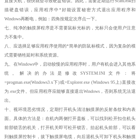
直接关机，很快就会导致硬盘错误。因此，需要定期运行ScanDisk扫
描硬盘错误，应用程序中*好能设置秘密方式退出应用程序和
Windows再断电，例如：四角按规定次序点一下。
七、纯净的触摸屏程序是不需要鼠标光标的，光标只会使用户注意
力不集中。
八、应选择足够应用程序使用的*简单的防鼠标模式，因为复杂的模
式需要牺牲延时和系统资源。
九、在Windows中，启动较慢的应用程序时，用户有机会进入其他系
统。解决的办法是修改SYSTEM.INI文件：将
=progman.exe(Windows3.x下)或=Explorer.exe (Windows 95上)直接改
为.exe文件。但应用程序应能够直接退出Windows，否则系统无法退
出。
十、视环境恶劣情况，定期打开机头清洁触摸屏的反射条纹和内表
面。具体的方法是：在机内两侧打开盖板，可以找到松开扣住机头
前部锁舌的机关，打开机关即可松开锁舌。抬起机头前部，可以看
到触摸屏控制卡，拔下触摸屏电缆，向后退机头可卸下机头和触摸