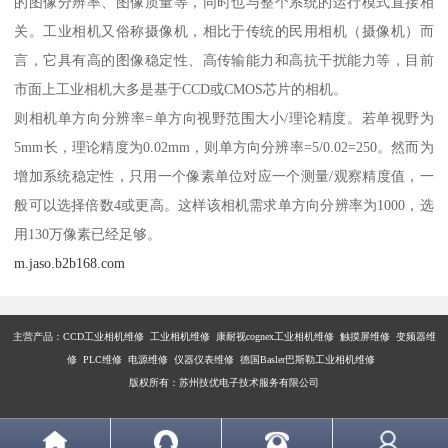
的图像分辨率、图像质量等，同时也与整个系统的运行模式直接相
关。工业相机又俗称摄像机，相比于传统的民用相机（摄像机）而
言，它具有高的图像稳定性、高传输能力和高抗干扰能力等，目前
市面上工业相机大多是基于CCD或CMOS芯片的相机。
则相机单方向分辨率=单方向视野范围大小/理论精度。若单视野为
5mm长，理论精度为0.02mm，则单方向分辨率=5/0.02=250。然而为
增加系统稳定性，只用一个像素单位对应一个测量/观察精度值，一
般可以选择倍数4或更高。这样该相机需求单方向分辨率为1000，选
用130万像素已经足够。
m.jaso.b2b168.com
主营产品：
CCD工业相机维修 工业相机维修 康耐视cognex工业相机维修 触摸屏维修 变频器维
修 PLC维修 电源维修 仪器仪表维修 德国Basler巴斯勒工业相机维修
版权所有：苏州技优电子技术服务有限公司