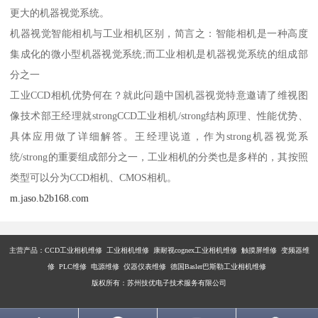
更大的机器视觉系统。
机器视觉智能相机与工业相机区别，简言之：智能相机是一种高度
集成化的微小型机器视觉系统;而工业相机是机器视觉系统的组成部
分之一
工业CCD相机优势何在？就此问题中国机器视觉特意邀请了维视图
像技术部王经理就strongCCD工业相机/strong结构原理、性能优势、
具体应用做了详细解答。王经理说道，作为strong机器视觉系
统/strong的重要组成部分之一，工业相机的分类也是多样的，其按照
类型可以分为CCD相机、CMOS相机。
m.jaso.b2b168.com
主营产品：
CCD工业相机维修 工业相机维修 康耐视cognex工业相机维修 触摸屏维修 变频器维
修 PLC维修 电源维修 仪器仪表维修 德国Basler巴斯勒工业相机维修
版权所有：苏州技优电子技术服务有限公司