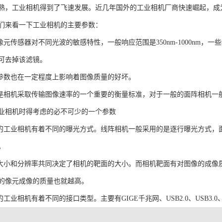
熟，工业相机得到了飞速发展。近几年国外的工业相机厂商快速崛起，成为机
们来看一下工业相机的主要参数：
像元传感器对不同光波的敏感特性，一般响应范围是350nm-1000nm
可去掉该滤镜。
个参数也在一定程度上影响着图像质量的好坏。
数是相机采取传输图像速率的一个重要的衡量标准，对于一般的面阵相机一
业相机时得考虑的必不可少的一个参数
同的工业相机有着不同的曝光方式。线阵相机一般采用的是逐行曝光方式，
。
元大小和分辨率共同决定了相机的靶面的大小。而相机靶面有对图像的成像
的像元成像的质量也就越高。
工业相机有着不同的接口类型。主要有GIGE千兆网、USB2.0、USB3.0、Cam