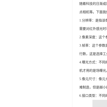
随着科技的日渐成
点相机等。下面我
1.分辨率：是指该
需要对红外感光时
2.像素深度：这
3.帧率：这个参
行数，这是选择工
4.曝光方式：不
机才用的是场曝光
5.像元尺寸：像
难制造，但是越小
6.接口类型：不同的