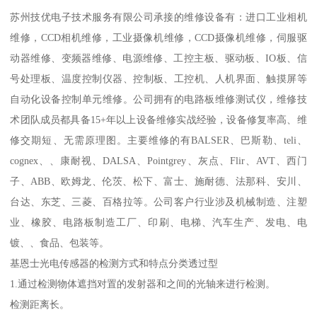
苏州技优电子技术服务有限公司承接的维修设备有：进口工业相机
维修，CCD相机维修，工业摄像机维修，CCD摄像机维修，伺服驱
动器维修、变频器维修、电源维修、工控主板、驱动板、IO板、信
号处理板、温度控制仪器、控制板、工控机、人机界面、触摸屏等
自动化设备控制单元维修。公司拥有的电路板维修测试仪，维修技
术团队成员都具备15+年以上设备维修实战经验，设备修复率高、维
修交期短、无需原理图。主要维修的有BALSER、巴斯勒、teli、
cognex、、康耐视、DALSA、Pointgrey、灰点、Flir、AVT、西门
子、ABB、欧姆龙、伦茨、松下、富士、施耐德、法那科、安川、
台达、东芝、三菱、百格拉等。公司客户行业涉及机械制造、注塑
业、橡胶、电路板制造工厂、印刷、电梯、汽车生产、发电、电
镀、、食品、包装等。
基恩士光电传感器的检测方式和特点分类透过型
1.通过检测物体遮挡对置的发射器和之间的光轴来进行检测。
检测距离长。