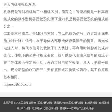
更大的机器视觉系统。
机器视觉智能相机与工业相机区别，简言之：智能相机是一种高度
集成化的微小型机器视觉系统;而工业相机是机器视觉系统的组成部
分之一
CCD基本构成单元是MOS电容器，它以电荷为信号，通过对金属电
施加时钟脉冲信号，在半导体内部形成储存载流子的势阱。当光或
电注入时，将代表信号的载流子引入势阱，再利用时钟脉冲的规律
变化，使电下的势阱作相应变化，就可以使代表输入信号的载流子
在半导体表面作定向运动，再通过对电荷的收集、放大，把信号取
出。现今新型的CCD产品主要有底插式和侧装式两种，其工作原理
基本相同。
m.jaso.b2b168.com
主营产品：
CCD工业相机维修 工业相机维修 康耐视cognex工业相机维修 触摸屏维修 变频器维
修 PLC维修 电源维修 仪器仪表维修 德国Basler巴斯勒工业相机维修