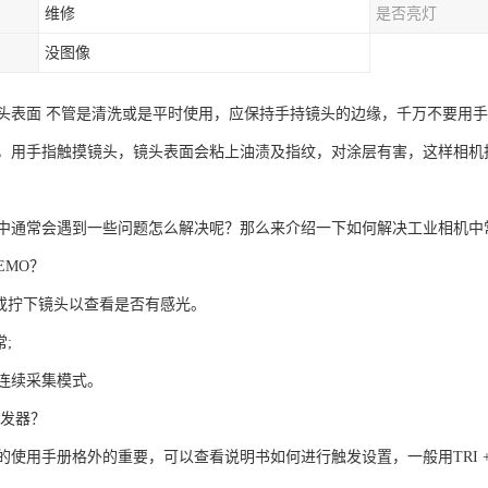
维修
是否亮灯
没图像
头表面 不管是清洗或是平时使用，应保持手持镜头的边缘，千万不要用
，用手指触摸镜头，镜头表面会粘上油渍及指纹，对涂层有害，这样相机
中通常会遇到一些问题怎么解决呢？那么来介绍一下如何解决工业相机中
EMO？
，或拧下镜头以查看是否有感光。
;
使用连续采集模式。
触发器？
使用手册格外的重要，可以查看说明书如何进行触发设置，一般用TRI +，T