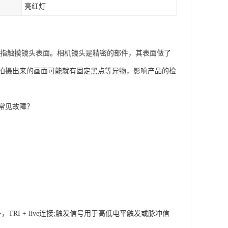
亮红灯
手指触摸镜头表面。相机镜头是精密的部件，其表面做了
拍摄出来的画面可能就有固定黑点等异物，影响产品的检
常见故障？
RI + live连接;触发信号用于高低电平触发或脉冲信