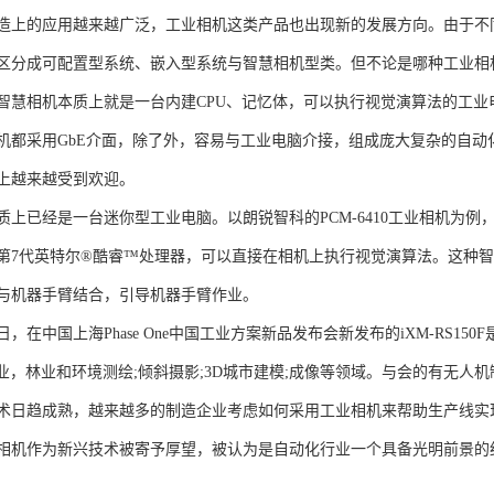
造上的应用越来越广泛，工业相机这类产品也出现新的发展方向。由于不
区分成可配置型系统、嵌入型系统与智慧相机型类。但不论是哪种工业相
智慧相机本质上就是一台内建CPU、记忆体，可以执行视觉演算法的工业
机都采用GbE介面，除了外，容易与工业电脑介接，组成庞大复杂的自动化系
上越来越受到欢迎。
质上已经是一台迷你型工业电脑。以朗锐智科的PCM-6410工业相机为
第7代英特尔®酷睿™处理器，可以直接在相机上执行视觉演算法。这种
与机器手臂结合，引导机器手臂作业。
25日，在中国上海Phase One中国工业方案新品发布会新发布的iXM-RS
农业，林业和环境测绘;倾斜摄影;3D城市建模;成像等领域。与会的有无人
术日趋成熟，越来越多的制造企业考虑如何采用工业相机来帮助生产线实
相机作为新兴技术被寄予厚望，被认为是自动化行业一个具备光明前景的