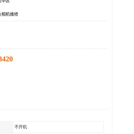
吴中区
业相机维修
3420
不开机