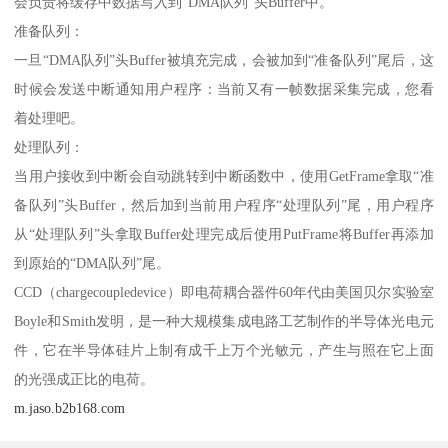
会负责将缓存中数据写入到“DMA队列”头Buffer中。
准备队列：
一旦“DMA队列”头Buffer被填充完成，会被加到“准备队列”尾后，这
时候会发送中断通知用户程序：当前又有一帧数据采集完成，您看
着处理吧。
处理队列：
当用户接收到中断会自动跳转到中断函数中，使用GetFrame拿取“准
备队列”头Buffer，然后加到当前用户程序“处理队列”尾，用户程序
从“处理队列”头拿取Buffer处理完成后使用PutFrame将Buffer再添加
到原始的“DMA队列”尾。
CCD（chargecoupledevice）即电荷耦合器件60年代由美国贝尔实验室
Boyle和Smith发明，是一种大规模集成电路工艺制作的半导体光电元
件，它在半导体硅片上制有成千上万个光敏元，产生与照在它上面
的光强成正比的电荷。
m.jaso.b2b168.com