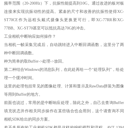
频率范围（20-200Hz）下，抗振性能提高到10G。通过改进的板对板
连接来实现抗振动性的提高。紧凑的尺寸和改善的抗振性使得XC-
ST70CE作为远程头戴式摄像头更换更可行，即XC-77RR和XC-
77BB。XC-ST70甚至可以抵抗高达70G的冲击。
工业相机中断响应如何操作？
当相机一帧采集完成后，自动跳转进入中断回调函数，这里分了两
种中断回调函数。
种为简单的取Buffer->处理->放回。
第二种结合Windows的消息队列，在此处再给一个“处理队列”，给处
理一个缓冲时间。
这里的处理包括常见的图像处理、计算和显示及RawData拼装为图像
等用到Buffer的地方。
前面也说过，常用的是中断响应处理，除此之外，自己去查询Buffer
填充状态并作相关同步操作在某些场合也会用到，这个请查询不同
相机SDK给出的同步方案。
差不多所有的工业相机SDK都是这样的编程模型和流程，AVT 1394