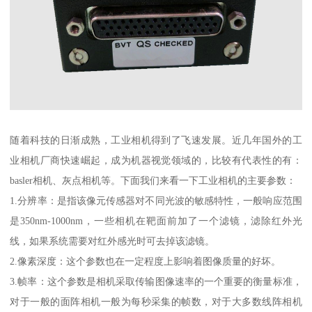
随着科技的日渐成熟，工业相机得到了飞速发展。近几年国外的工
业相机厂商快速崛起，成为机器视觉领域的，比较有代表性的有：
basler相机、灰点相机等。下面我们来看一下工业相机的主要参数：
1.分辨率：是指该像元传感器对不同光波的敏感特性，一般响应范围
是350nm-1000nm，一些相机在靶面前加了一个滤镜，滤除红外光
线，如果系统需要对红外感光时可去掉该滤镜。
2.像素深度：这个参数也在一定程度上影响着图像质量的好坏。
3.帧率：这个参数是相机采取传输图像速率的一个重要的衡量标准，
对于一般的面阵相机一般为每秒采集的帧数，对于大多数线阵相机