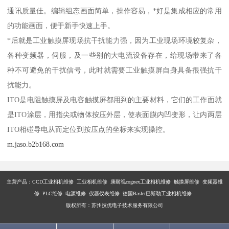
通讯质量佳。编辑组态画面简单，操作容易，*好是集成相应的常用
的功能画面，便于新手快速上手。
*后就是工业触摸屏现场抗干扰能力强，因为工业现场环境较复杂，
各种变频器，伺服，及一些别的大电流设备存在，给现场带来了各
种不可避免的干扰信号，此时就需要工业触摸屏自身具备很强抗干
扰能力。
ITO是电阻触摸屏及电容触摸屏都用到的主要材料，它们的工作面就
是ITO涂层，用指尖或物体按压外层，使表面膜内凹变形，让内两层
ITO相碰导电从而定位到按压点的坐标来实现操控。
m.jaso.b2b168.com
主营产品：
CCD工业相机维修 工业相机维修 康耐视cognex工业相机维修 触摸屏维修 变频器维
修 PLC维修 电源维修 仪器仪表维修 德国Basler巴斯勒工业相机维修
版权所有：苏州技优电子技术服务有限公司