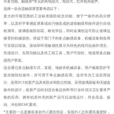
许多功能。触摸屏*常见的有电阻式，电容式，红外线和超声。
选择一款合适触摸屏需要考虑以下：
更大的可视范围的工业标准级防眩光功能、便于**操作的高分辨
率，以及对手掌捕捉屏幕或由污物造成的虚假触摸和操作进行自动
检测等。玻璃面板防刮花、耐化学品，同时金属包边可防止玻璃边
缘受到机械损伤。得益于西门子的多点触摸设备，机械设备制造商
可实现以缩放、滚动和环境敏感性显示为特色的现代化操作理念。
凭借设计、实用功能以及性工程工具，用户可轻松、地使用多点触
摸用户界面。
适合通过多点触摸方式，直观、地操作机械设备。用户戴着防护手
套亦能轻松操作，并可用于单点触摸应用。这些专为工业应用设
计、采用PCT的新产品具有防水和防尘性能。采用玻璃面板和无键盘
操作的设计，使新产品特别适合食品饮料等行业对清洁卫生要求严
格的应用。拥有铝质外壳的新产品可以连续运行，符合高温、振
动、冲击和EMC要求。
*主要的一点是兼容多款PLC通信协议，实现PLC之间通讯速度快，