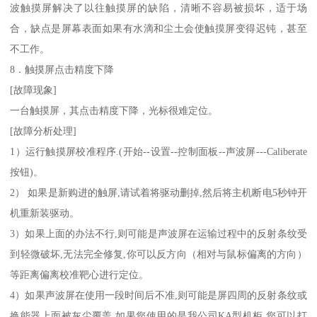
波触摸屏解决了以往触摸屏的缺陷，清晰不容易被损坏，适于场
合，缺点是屏幕表面如果有水滴和尘土会使触摸屏变得迟钝，甚至
不工作。
8．触摸屏点击精度下降
[故障现象]
一台触摸屏，其点击精度下降，光标很难定位。
[故障分析处理]
1）运行触摸屏校准程序.(开始--设置--控制面板--声波屏---Caliberate
按钮)。
2） 如果是新购进的触屏,请试着将驱动删掉,然后将主机断电5秒钟开
机重新装驱动。
3）如果上面的办法不行,则可能是声波屏在运输过程中的反射条纹受
到轻微破坏,无法完全修复,你可以反方向（相对与鼠标偏离的方向）
等距离偏离校准靶心进行定位。
4）如果声波屏在使用一段时间后不准,则可能是屏四周的反射条纹或
换能器上面被灰尘覆盖,如果您使用的是我公司KA型机柜,您可以打