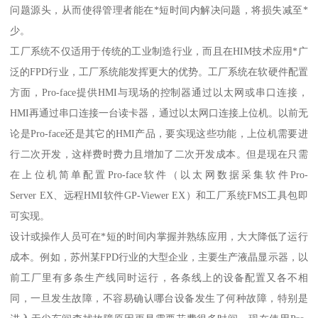
问题源头，从而使得管理者能在*短时间内解决问题，将损失减至*
少。
工厂系统不仅适用于传统的工业制造行业，而且在HIM技术应用*广
泛的FPD行业，工厂系统能发挥更大的优势。工厂系统在软硬件配置
方面，Pro-face提供HMI与现场的控制器通过以太网或串口连接，
HMI再通过串口连接一台读卡器，通过以太网口连接上位机。以前无
论是Pro-face还是其它的HMI产品，要实现这些功能，上位机需要进
行二次开发，这样费时费力且增加了二次开发成本。但是现在只需
在上位机简单配置Pro-face软件（以太网数据采集软件Pro-
Server EX、远程HMI软件GP-Viewer EX）和工厂系统FMS工具包即
可实现。
设计或操作人员可在*短的时间内掌握并熟练应用，大大降低了运行
成本。例如，苏州某FPD行业的大型企业，主要生产液晶显示器，以
前工厂里有多条生产线同时运行，各条线上的设备配置又各不相
同，一旦发生故障，不容易确认哪台设备发生了何种故障，特别是