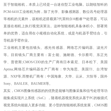
至于智能相机，本质上已经是一台迷你型工业电脑。以朗锐智科的
PCM-6410工业相机为例，除了光学、影像感测器、数位讯号处理器
等相机的元素外，该相机还搭载第7代英特尔®酷睿™处理器，可以
直接在相机上执行视觉演算法。这种智能相机具备体积小、部署简
单的优势，适合用在小规模自动化系统，或是与机器手臂结合，引
导机器手臂作业。
工业相机主要包括镜头、感光传感器、网络芯片编码器、滤光片
等。目前镜头厂商主要有：富士能、施耐德、卡尔蔡司、东正光
学、普密斯;CMOS/CDD的生产厂商有日本索尼、日本松下、美国
Aptina;网络芯片编码器生产厂商有：华为海思、美国TI、台湾智
源、NXP等;而整机厂商有：中国海康、大华、云从、大恒等，国外
Sony、BASLER、BAUMER等。
其实，CMOS图像传感器的的优势是能够与图像采集和信号处理等功
能集成实现片上系统（SoC），随着机器视觉系统从基于PC的板级式
视觉系统向能嵌入更多功能、更小型的智能相机系统发展，CMOS图