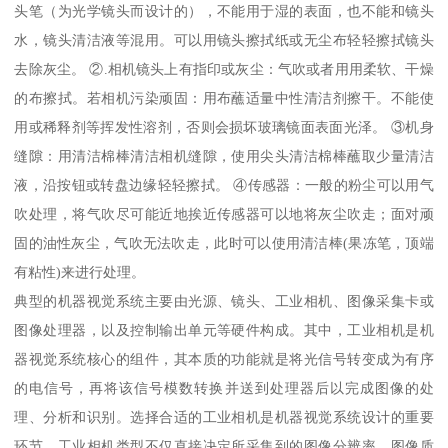
头笔（为光学镜头而设计的），不能用于湿的表面，也不能和镜头
水，镜头清洁液等混用。可以用镜头擦拭纸或无尘布轻轻擦拭镜头
去除灰尘。 ②.相机镜头上有指印或灰尘：气吹或者用用柔软、干燥
的布擦拭。若相机污染顽固：用布蘸适量中性清洁剂擦干。不能使
用或稀释剂等挥发性溶剂，否则会损坏玻璃镜面表面光泽。 ③机身
缝隙：用清洁棉棒清洁相机缝隙，使用尖头清洁棉棒蘸取少量清洁
液，沿按钮或转盘边缘轻轻擦拭。 ④传感器：一般的粉尘可以用气
吹处理，将气吹尽可能近地挨近传感器可以地将灰尘吹走；面对顽
固的油性灰尘，气吹无法吹走，此时可以使用清洁棒(果冻笔，顶端
有粘性)来进行处理。
典型的机器视觉系统主要由光源、镜头、工业相机、图像采集卡或
图像处理器，以及控制输出单元等硬件构成。其中，工业相机是机
器视觉系统核心的组件，其本质的功能就是将光信号转变成为有序
的电信号，再将该信号模数转换并送到处理器后以完成图像的处
理、分析和识别。选择合适的工业相机是机器视觉系统设计的重要
环节，工业相机类型不仅直接决定所采集到的图像分辨率、图像质