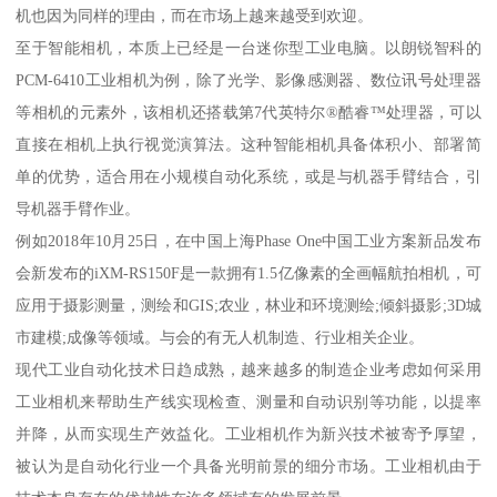
机也因为同样的理由，而在市场上越来越受到欢迎。
至于智能相机，本质上已经是一台迷你型工业电脑。以朗锐智科的
PCM-6410工业相机为例，除了光学、影像感测器、数位讯号处理器
等相机的元素外，该相机还搭载第7代英特尔®酷睿™处理器，可以
直接在相机上执行视觉演算法。这种智能相机具备体积小、部署简
单的优势，适合用在小规模自动化系统，或是与机器手臂结合，引
导机器手臂作业。
例如2018年10月25日，在中国上海Phase One中国工业方案新品发布
会新发布的iXM-RS150F是一款拥有1.5亿像素的全画幅航拍相机，可
应用于摄影测量，测绘和GIS;农业，林业和环境测绘;倾斜摄影;3D城
市建模;成像等领域。与会的有无人机制造、行业相关企业。
现代工业自动化技术日趋成熟，越来越多的制造企业考虑如何采用
工业相机来帮助生产线实现检查、测量和自动识别等功能，以提率
并降，从而实现生产效益化。工业相机作为新兴技术被寄予厚望，
被认为是自动化行业一个具备光明前景的细分市场。工业相机由于