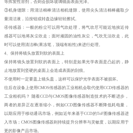
等挥发性溶剂，否则会损坏玻璃镜面表面光泽。
③机身缝隙：用清洁棉棒清洁相机缝隙，使用尖头清洁棉棒蘸取少
量清洁液，沿按钮或转盘边缘轻轻擦拭。
④传感器：一般的粉尘可以用气吹处理，将气吹尽可能近地挨近传
感器可以地将灰尘吹走；面对顽固的油性灰尘，气吹无法吹走，此
时可以使用清洁棒(果冻笔，顶端有粘性)来进行处理。
4、保持将镜头放置到软的表面上
保持将镜头放置到软的表面上，特别是如果光学表面是凸起的，静
止地放置到坚硬的桌面上会造成表面的刮痕。
不使用时一定要盖上镜头盖，这样可以保护光学表面不被损坏。
往后在设备上使用CMOS传感器的工业相机会取代使用CCD传感器的
工业相机吗？ 随着CCD与CMOS图像传感器制造技术的不断进步，
两者的差异正在逐渐缩小，例如CCD图像传感器不断降低耗电量，
以期应用于移动通讯市场，例如近年来基于CCD的ToF图像传感器进
入市场；CMOS图像传感器则持续提升分辨率与灵敏度，以期应用于
更的影像产品市场。