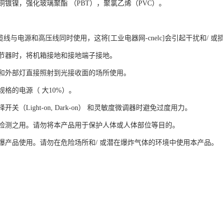
镀镍，强化玻璃聚酯 （PBT），聚氯乙烯（PVC）。
B, 缆线与电源和高压线同时使用，这将[工业电器网-cnelc]会引起干扰和/ 或
节器时，将机箱接地和接地端子接地。
和外部灯直接照射到光接收面的场所使用。
格的电源（ 大10%）。
关（Light-on, Dark-on） 和灵敏度微调器时避免过度用力。
检测之用。请勿将本产品用于保护人体或人体部位等目的。
爆产品使用。请勿在危险场所和/ 或潜在爆炸气体的环境中使用本产品。