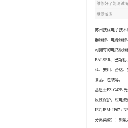
维修好了能测试
维修范围
苏州技优电子技术
器维修、电源维修
司拥有的电路板维
BALSER、巴斯勒
科、安川、台达、
食品、包装等。
基恩士PZ-G42B
反性保护，过电流保护
IEC,JEM: IP
分离类型）：聚氯乙