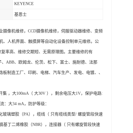
KEYENCE
基恩士
业摄像机维修，CCD摄像机维修，伺服驱动器维修、变频
控机、人机界面、触摸屏等自动化设备控制单元维修。公
修复率高、维修交期短、无需原理图。主要维修的有
AVT、西门子、ABB、欧姆龙、伦茨、松下、富士、施耐德、法那
路板制造工厂、印刷、电梯、汽车生产、发电、电镀、、
集 ，大100mA（ 大30V ），剩余电压大1V，保护电路:
耗电流：大34 mA，防护等级：
， 微调器；强化玻璃塑胶（PA），缆线（ 只有缆线类型/ 螺旋管段快速
：腈基丁二烯橡胶（NBR），连接器（ 只有螺旋管段快速