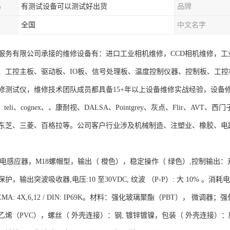
吗
有测试设备可以测试好出货
品牌
全国
中文名字
服务有限公司承接的维修设备有：进口工业相机维修，CCD相机维修，工
、工控主板、驱动板、IO板、信号处理板、温度控制仪器、控制板、工
修测试仪，维修技术团队成员都具备15+年以上设备维修实战经验，设备
、teli、cognex、、康耐视、DALSA、Pointgrey、灰点、Flir、
东芝、三菱、百格拉等。公司客户行业涉及机械制造、注塑业、橡胶、电
 光电感应器，M18螺帽型，输出（ 橙色），稳定操作（ 绿色）,控制输出：开
，输出突波吸收器,电压:10 至30VDC, 纹波 （P-P）: 大 10% 。消
67 / NEMA: 4X,6,12 / DIN: IP69K。材料：强化玻璃聚酯（PBT）
烯（PVC），螺丝（ 外壳连接）：钢, 镀锌镀镍，包装（ 外壳连接）