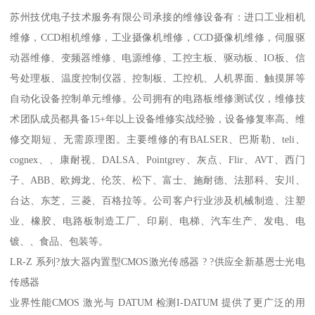
苏州技优电子技术服务有限公司承接的维修设备有：进口工业相机
维修，CCD相机维修，工业摄像机维修，CCD摄像机维修，伺服驱
动器维修、变频器维修、电源维修、工控主板、驱动板、IO板、信
号处理板、温度控制仪器、控制板、工控机、人机界面、触摸屏等
自动化设备控制单元维修。公司拥有的电路板维修测试仪，维修技
术团队成员都具备15+年以上设备维修实战经验，设备修复率高、维
修交期短、无需原理图。主要维修的有BALSER、巴斯勒、teli、
cognex、、康耐视、DALSA、Pointgrey、灰点、Flir、AVT、西门
子、ABB、欧姆龙、伦茨、松下、富士、施耐德、法那科、安川、
台达、东芝、三菱、百格拉等。公司客户行业涉及机械制造、注塑
业、橡胶、电路板制造工厂、印刷、电梯、汽车生产、发电、电
镀、、食品、包装等。
LR-Z 系列?放大器内置型CMOS激光传感器 ? ?供应全新基恩士光电
传感器
业界性能CMOS 激光与 DATUM 检测I-DATUM 提供了更广泛的用