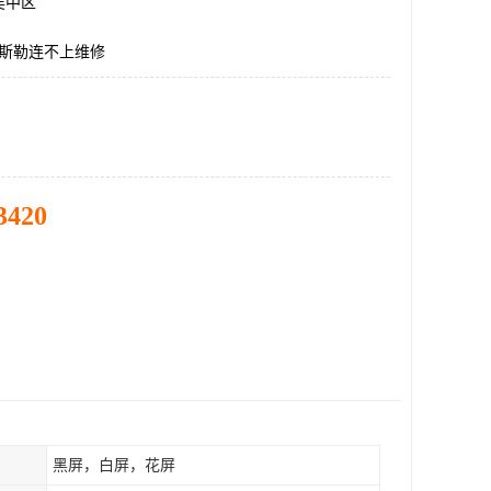
吴中区
r巴斯勒连不上维修
3420
黑屏，白屏，花屏