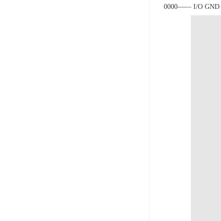
0000—— I/O GN