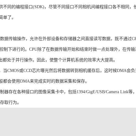
供不同的编程接口(SDK)，尽管不同接口不同相机间编程接口各不相同，
简单了。
的数据传输操作，允许在外部设备和存储器之间直接读写数据，既不通过CP
"的控制下进行的。CPU除了在数据传输开始和结束时做一点处理外，在传
输出都处于并行操作。因此，使整个计算机系统的效率大大提高。
，当CMOS或CCD芯片曝光然后将数据转到相机缓存后，这时候DMA会
般都会使用DMA来完成实时的数据采集和保存。
器存在各种接口的图像采集卡中，包括1394/GigE/USB/Camera 
的存取行为。