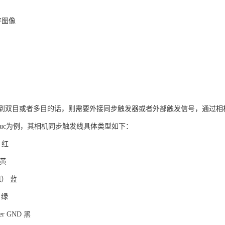
存图像
到双目或者多目的话，则需要外接同步触发器或者外部触发信号，通过相
300-200uc为例，其相机同步触发线具体类型如下：
 红
 黄
阻） 蓝
 绿
er GND 黑