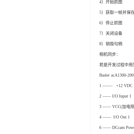
4）开始抓图
5）获取一帧并保
6）停止抓图
7）关闭设备
8）销毁句柄
相机同步：
若是开发过程中用
Basler acA1
1 -—— +12 VDC
2 —— I/O Input 1
3 —— VCC(加电
4 —— I/O Out 1
6 —— DCcam Pow