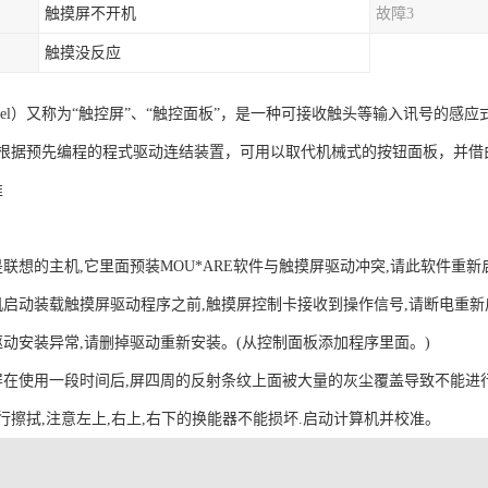
触摸屏不开机
故障3
触摸没反应
 Panel）又称为“触控屏”、“触控面板”，是一种可接收触头等输入讯号
根据预先编程的程式驱动连结装置，可用以取代机械式的按钮面板，并借
准
是联想的主机,它里面预装MOU*ARE软件与触摸屏驱动冲突,请此软件重
机启动装载触摸屏驱动程序之前,触摸屏控制卡接收到操作信号,请断电重
驱动安装异常,请删掉驱动重新安装。(从控制面板添加程序里面。)
屏在使用一段时间后,屏四周的反射条纹上面被大量的灰尘覆盖导致不能进
行擦拭,注意左上,右上,右下的换能器不能损坏.启动计算机并校准。