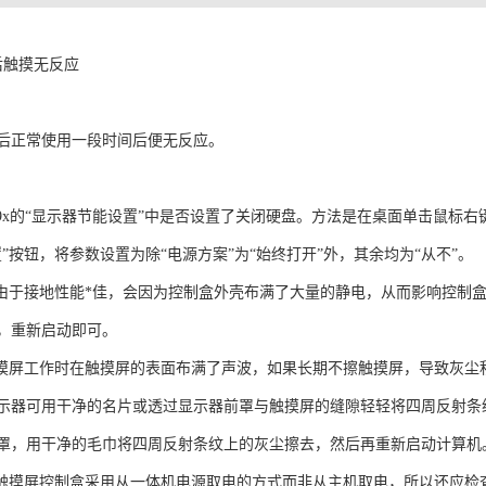
后触摸无反应
后正常使用一段时间后便无反应。
ows 9x的“显示器节能设置”中是否设置了关闭硬盘。方法是在桌面单击鼠标
”按钮，将参数设置为除“电源方案”为“始终打开”外，其余均为“从不”。
，由于接地性能*佳，会因为控制盒外壳布满了大量的静电，从而影响控制
，重新启动即可。
触摸屏工作时在触摸屏的表面布满了声波，如果长期不擦触摸屏，导致灰
示器可用干净的名片或透过显示器前罩与触摸屏的缝隙轻轻将四周反射条
罩，用干净的毛巾将四周反射条纹上的灰尘擦去，然后再重新启动计算机
机触摸屏控制盒采用从一体机电源取电的方式而非从主机取电，所以还应检