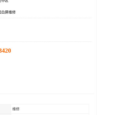
吴中区
面白屏维修
3420
维修