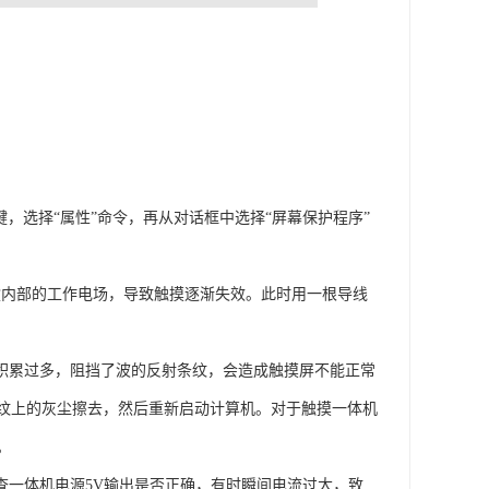
右键，选择“属性”命令，再从对话框中选择“屏幕保护程序”
盒内部的工作电场，导致触摸逐渐失效。此时用一根导线
尘积累过多，阻挡了波的反射条纹，会造成触摸屏不能正常
纹上的灰尘擦去，然后重新启动计算机。对于触摸一体机
。
查一体机电源5V输出是否正确，有时瞬间电流过大，致