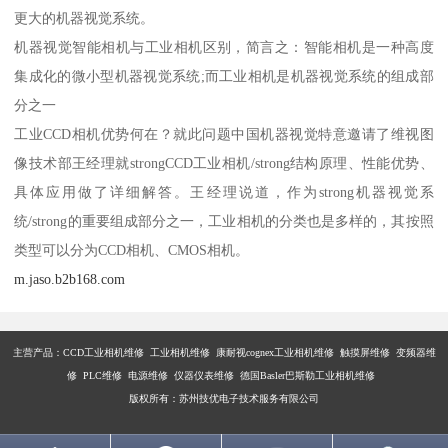
更大的机器视觉系统。
机器视觉智能相机与工业相机区别，简言之：智能相机是一种高度
集成化的微小型机器视觉系统;而工业相机是机器视觉系统的组成部
分之一
工业CCD相机优势何在？就此问题中国机器视觉特意邀请了维视图
像技术部王经理就strongCCD工业相机/strong结构原理、性能优势、
具体应用做了详细解答。王经理说道，作为strong机器视觉系
统/strong的重要组成部分之一，工业相机的分类也是多样的，其按照
类型可以分为CCD相机、CMOS相机。
m.jaso.b2b168.com
主营产品：
CCD工业相机维修 工业相机维修 康耐视cognex工业相机维修 触摸屏维修 变频器维
修 PLC维修 电源维修 仪器仪表维修 德国Basler巴斯勒工业相机维修
版权所有：苏州技优电子技术服务有限公司