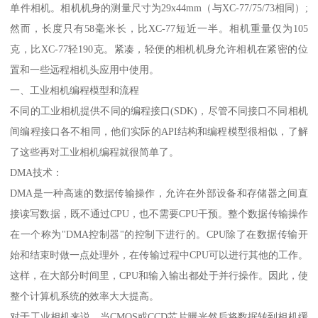
单件相机。相机机身的测量尺寸为29x44mm（与XC-77/75/73相同）;
然而，长度只有58毫米长，比XC-77短近一半。相机重量仅为105
克，比XC-77轻190克。紧凑，轻便的相机机身允许相机在紧密的位
置和一些远程相机头应用中使用。
一、工业相机编程模型和流程
不同的工业相机提供不同的编程接口(SDK)，尽管不同接口不同相机
间编程接口各不相同，他们实际的API结构和编程模型很相似，了解
了这些再对工业相机编程就很简单了。
DMA技术：
DMA是一种高速的数据传输操作，允许在外部设备和存储器之间直
接读写数据，既不通过CPU，也不需要CPU干预。整个数据传输操作
在一个称为"DMA控制器"的控制下进行的。CPU除了在数据传输开
始和结束时做一点处理外，在传输过程中CPU可以进行其他的工作。
这样，在大部分时间里，CPU和输入输出都处于并行操作。因此，使
整个计算机系统的效率大大提高。
对于工业相机来说，当CMOS或CCD芯片曝光然后将数据转到相机缓