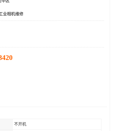
吴中区
d工业相机维修
3420
不开机