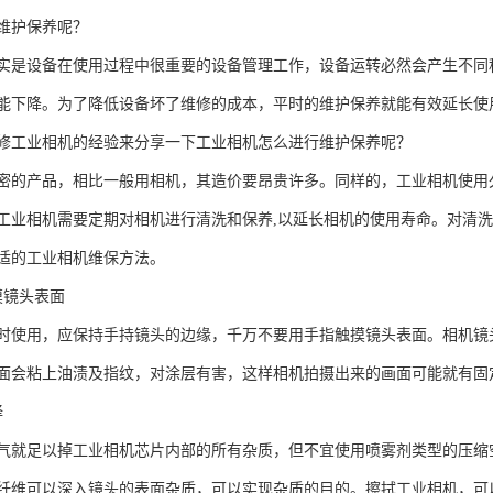
维护保养呢？
实是设备在使用过程中很重要的设备管理工作，设备运转必然会产生不同
能下降。为了降低设备坏了维修的成本，平时的维护保养就能有效延长使
修工业相机的经验来分享一下工业相机怎么进行维护保养呢？
密的产品，相比一般用相机，其造价要昂贵许多。同样的，工业相机使用
工业相机需要定期对相机进行清洗和保养,以延长相机的使用寿命。对清
适的工业相机维保方法。
摸镜头表面
时使用，应保持手持镜头的边缘，千万不要用手指触摸镜头表面。相机镜
面会粘上油渍及指纹，对涂层有害，这样相机拍摄出来的画面可能就有固
择
气就足以掉工业相机芯片内部的所有杂质，但不宜使用喷雾剂类型的压缩
纤维可以深入镜头的表面杂质，可以实现杂质的目的。擦拭工业相机，可