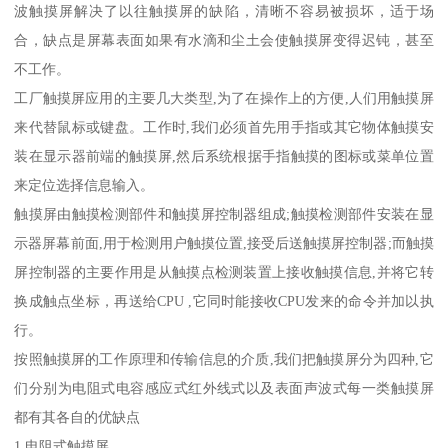
波触摸屏解决了以往触摸屏的缺陷，清晰不容易被损坏，适于场
合，缺点是屏幕表面如果有水滴和尘土会使触摸屏变得迟钝，甚至
不工作。
工厂触摸屏应用的主要几大类型,为了在操作上的方便,人们用触摸屏
来代替鼠标或键盘。工作时,我们必须首先用手指或其它物体触摸安
装在显示器前端的触摸屏,然后系统根据手指触摸的图标或菜单位置
来定位选择信息输入。
触摸屏由触摸检测部件和触摸屏控制器组成;触摸检测部件安装在显
示器屏幕前面,用于检测用户触摸位置,接受后送触摸屏控制器;而触摸
屏控制器的主要作用是从触摸点检测装置上接收触摸信息,并将它转
换成触点坐标，再送给CPU ,它同时能接收CPU发来的命令并加以执
行。
按照触摸屏的工作原理和传输信息的介质,我们把触摸屏分为四种,它
们分别为电阻式电容感应式红外线式以及表面声波式每一类触摸屏
都有其各自的优缺点
1.电阻式触摸屏