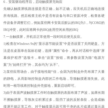
6．安装驱动程序后，启动触摸屏无响应
先确认触摸屏线路连接是否正确，如不正确，应关机后正确地连接
所有线路。然后检查主机中是否有设备与串口资源冲突，检查各硬
件设备并调整它们，例如某些网卡安装后默认的IRQ为3，与COM2的
IRQ冲突，此时应将网卡的IRQ改用空闲未用的IRQ
7.一台触摸屏，开机后正常使用一段时间后便无反应。
1)检查在Wlndows 9x的“显示器节能设置”中是否设置了关闭硬盘。方
法是在桌面单击鼠标右键，选择“属性”命令，再从对话框中选择“屏
幕保护程序”选项卡，单击“设置”按钮，将参数设置为除“电源方
案”为“始终打开”外，其余均为“从不”。
2)某些应用场合，由于接地性能*佳，会因为控制盒外壳布满了大量
的静电，从而影响控制盒内部的工作电场，导致触摸逐渐失效。此
时用一根导线将控制盒外壳接地，重新启动即可。
3)由于表面声波触摸屏工作时在触摸屏的表面布满了声波，如果长期
不擦触摸屏，导致灰尘积累过多，阻挡了波的反射条纹，会造成触
摸屏不能正常工作。对于触摸显示器可用干净的名片或透过显示器