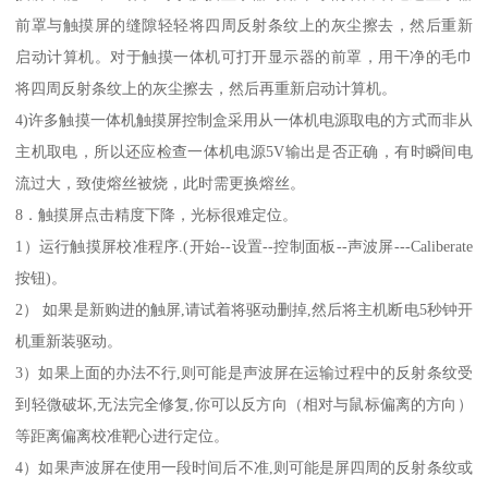
前罩与触摸屏的缝隙轻轻将四周反射条纹上的灰尘擦去，然后重新
启动计算机。对于触摸一体机可打开显示器的前罩，用干净的毛巾
将四周反射条纹上的灰尘擦去，然后再重新启动计算机。
4)许多触摸一体机触摸屏控制盒采用从一体机电源取电的方式而非从
主机取电，所以还应检查一体机电源5V输出是否正确，有时瞬间电
流过大，致使熔丝被烧，此时需更换熔丝。
8．触摸屏点击精度下降，光标很难定位。
1）运行触摸屏校准程序.(开始--设置--控制面板--声波屏---Caliberate
按钮)。
2） 如果是新购进的触屏,请试着将驱动删掉,然后将主机断电5秒钟开
机重新装驱动。
3）如果上面的办法不行,则可能是声波屏在运输过程中的反射条纹受
到轻微破坏,无法完全修复,你可以反方向（相对与鼠标偏离的方向）
等距离偏离校准靶心进行定位。
4）如果声波屏在使用一段时间后不准,则可能是屏四周的反射条纹或