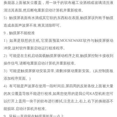
换能器上面被灰尘覆盖，用一块干的软布蘸工业酒精或玻璃清洗液
清洁其表面,然后断电重新启动计算机并重新校准。
5）触摸屏表面有水滴或其它软的东西粘在表面,触摸屏误判有手触摸
造成表面声波屏不准,将其清除即可。
9．触摸屏不能校准
1）如果是联想的主机,它里面预装MOUSEWARE软件与触摸屏驱动
冲突,这时软件重新启动运行校准程序。
2）可能是在主机启动装载触摸屏驱动程序之前,触摸屏控制卡接收到
操作信号,请断电重新启动计算机并重新校准。
3）可能是触摸屏驱动安装异常,请删掉驱动重新安装。(从控制面板
添加程序里面。)
4）有可能是声波屏在使用一段时间后,屏四周的反射条纹上面被大量
的灰尘覆盖导致不能进行校准,如果您使用的是我公司KA型机柜您可
以打开上盖用一块干的软布进行擦拭,注意左上,右上,右下的换能器不
能损坏.启动计算机并校准。
9．鼠标一直停留在触摸屏的某一点上