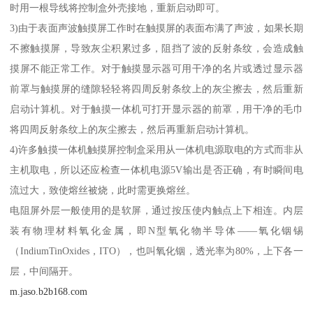
时用一根导线将控制盒外壳接地，重新启动即可。
3)由于表面声波触摸屏工作时在触摸屏的表面布满了声波，如果长期
不擦触摸屏，导致灰尘积累过多，阻挡了波的反射条纹，会造成触
摸屏不能正常工作。对于触摸显示器可用干净的名片或透过显示器
前罩与触摸屏的缝隙轻轻将四周反射条纹上的灰尘擦去，然后重新
启动计算机。对于触摸一体机可打开显示器的前罩，用干净的毛巾
将四周反射条纹上的灰尘擦去，然后再重新启动计算机。
4)许多触摸一体机触摸屏控制盒采用从一体机电源取电的方式而非从
主机取电，所以还应检查一体机电源5V输出是否正确，有时瞬间电
流过大，致使熔丝被烧，此时需更换熔丝。
电阻屏外层一般使用的是软屏，通过按压使内触点上下相连。内层
装有物理材料氧化金属，即N型氧化物半导体——氧化铟锡
（IndiumTinOxides，ITO），也叫氧化铟，透光率为80%，上下各一
层，中间隔开。
m.jaso.b2b168.com