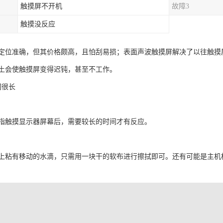
触摸屏不开机
故障3
触摸没反应
定位准确，但其价格颇高，且怕刮易损；表面声波触摸屏解决了以往触摸
土会使触摸屏变得迟钝，甚至不工作。
间很长
指触摸显示器屏幕后，需要较长的时间才有反应。
上粘有移动的水滴，只需用一块干的软布进行擦拭即可。还有可能是主机