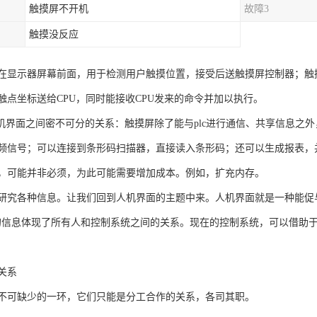
触摸屏不开机
故障3
触摸没反应
在显示器屏幕前面，用于检测用户触摸位置，接受后送触摸屏控制器；触
触点坐标送给CPU，同时能接收CPU发来的命令并加以执行。
人机界面之间密不可分的关系：触摸屏除了能与plc进行通信、共享信息之
频信号；可以连接到条形码扫描器，直接读入条形码；还可以生成报表，
，可能并非必须，为此可能需要增加成本。例如，扩充内存。
研究各种信息。让我们回到人机界面的主题中来。人机界面就是一种能促
的信息体现了所有人和控制系统之间的关系。现在的控制系统，可以借助
关系
不可缺少的一环，它们只能是分工合作的关系，各司其职。