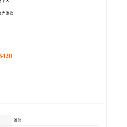
吴中区
换壳维修
3420
维修