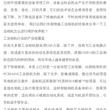
过程中很重要的设备管理工作，设备运转必然会产生不同程度的磨
损、变形、老化，日积月累，它们的技术状态会逐渐变差，使用性
能下降。为了降低设备坏了维修的成本，平时的维护保养就能有效
延长使用寿命。 我们以我们长期维修工业相机的经验来分享一下工
业相机怎么进行维护保养呢？
工业相机行业的产业链覆盖
目前大多数工业相机都采用GbE介面，除了外，容易与工业电脑介
接，组成庞大复杂的自动化系统也是其优势。搭载USB3.0的工业相
机也因为同样的理由，而在市场上越来越受到欢迎。
至于智能相机，本质上已经是一台迷你型工业电脑。以朗锐智科的
PCM-6410工业相机为例，除了光学、影像感测器、数位讯号处理器
等相机的元素外，该相机还搭载第7代英特尔®酷睿™处理器，可以
直接在相机上执行视觉演算法。这种智能相机具备体积小、部署简
单的优势，适合用在小规模自动化系统，或是与机器手臂结合，引
导机器手臂作业。
工业相机主要包括镜头、感光传感器、网络芯片编码器、滤光片