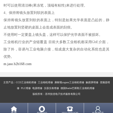
时可以使用清洁棒(果冻笔，顶端有粘性)来进行处理。
4、保持将镜头放置到软的表面上
保持将镜头放置到软的表面上，特别是如果光学表面是凸起的，静
止地放置到坚硬的桌面上会造成表面的刮痕。
不使用时一定要盖上镜头盖，这样可以保护光学表面不被损坏。
工业相机行业的产业链覆盖 目前大多数工业相机都采用GbE介面，
除了外，容易与工业电脑介接，组成庞大复杂的自动化系统也是其
优势。
m.jaso.b2b168.com
主营产品：
CCD工业相机维修 工业相机维修 康耐视cognex工业相机维修 触摸屏维修 变频器维
修 PLC维修 电源维修 仪器仪表维修 德国Basler巴斯勒工业相机维修
版权所有：苏州技优电子技术服务有限公司