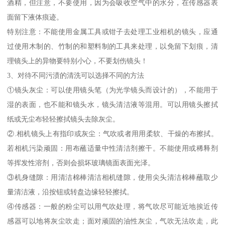
酒精，但注意，不要使用，因为会吸收空气中的水分，在传感器表
面留下液体痕迹。
特别注意：不能使用金属工具或钳子去处理工业相机的镜头，应通
过使用木制的、竹制的和塑料制的工具来处理，以免留下划痕，清
理镜头上的异物要特别小心，不要划伤镜头！
3、对待不同污渍的清洗可以选择不同的方法
①镜头灰尘：可以使用镜头笔（为光学镜头而设计的），不能用于
湿的表面，也不能和镜头水，镜头清洁液等混用。可以用镜头擦拭
纸或无尘布轻轻擦拭镜头去除灰尘。
②.相机镜头上有指印或灰尘：气吹或者用用柔软、干燥的布擦拭。
若相机污染顽固：用布蘸适量中性清洁剂擦干。不能使用或稀释剂
等挥发性溶剂，否则会损坏玻璃镜面表面光泽。
③机身缝隙：用清洁棉棒清洁相机缝隙，使用尖头清洁棉棒蘸取少
量清洁液，沿按钮或转盘边缘轻轻擦拭。
④传感器：一般的粉尘可以用气吹处理，将气吹尽可能近地挨近传
感器可以地将灰尘吹走；面对顽固的油性灰尘，气吹无法吹走，此