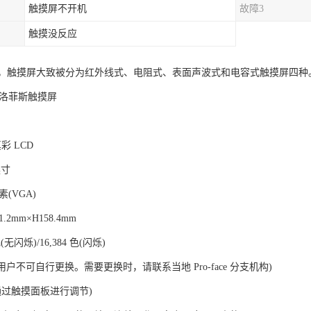
触摸屏不开机
故障3
触摸没反应
，触摸屏大致被分为红外线式、电阻式、表面声波式和电容式触摸屏四种
A普洛菲斯触摸屏
彩 LCD
英寸
素(VGA)
2mm×H158.4mm
(无闪烁)/16,384 色(闪烁)
(用户不可自行更换。需要更换时，请联系当地 Pro-face 分支机构)
可通过触摸面板进行调节)