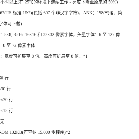
00 小时以上(在 25℃的环境下连续工作 - 亮度下降至原来的 50%)
2(JIS 标准 1&2)(包括 607 个非汉字字符)，ANK：158(韩语、简
字体可下载)
8, 8×16, 16×16 和 32×32 像素字体，矢量字体：6 至 127 像
 至 72 像素字体
：宽度可扩展至 8 倍。高度可扩展至 8 倍。*1
60 行
×30 行
符×30 行
符×15 行
 无
OM 132KB(可容纳 15,000 步程序)*2