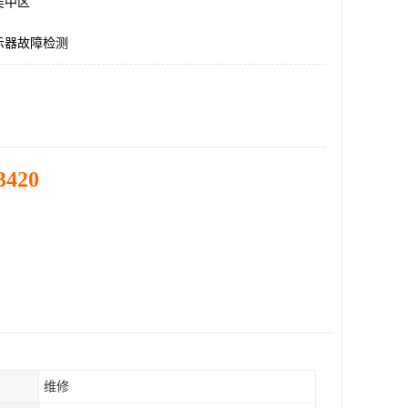
吴中区
示器故障检测
3420
维修