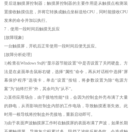
受后送触摸屏控制器；触摸屏控制器的主要作用是从触摸点检测装
置接收触摸信息，并将它转换成触点坐标送给CPU，同时能接收CPU
发来的命令并加以执行。
7．使用一段时间后触摸无反应
[故障现象]
一台触摸屏，开机后正常使用一段时间后便无反应。
[故障分析处理]
1)检查在Wlndows 9x的“显示器节能设置”中是否设置了关闭硬盘。方
法是在桌面单击鼠标右键，选择“属性”命令，再从对话框中选择“屏
幕保护程序”选项卡，单击“设置”按钮，将参数设置为除“电源方
案”为“始终打开”外，其余均为“从不”。
2)某些应用场合，由于接地性能*佳，会因为控制盒外壳布满了大量
的静电，从而影响控制盒内部的工作电场，导致触摸逐渐失效。此
时用一根导线将控制盒外壳接地，重新启动即可。
3)由于表面声波触摸屏工作时在触摸屏的表面布满了声波，如果长期
不擦触摸屏，导致灰尘积累过多，阻挡了波的反射条纹，会造成触