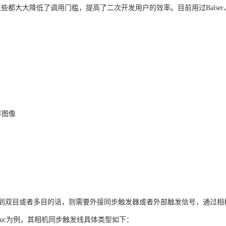
，这些都大大降低了调用门槛，提高了二次开发用户的效率。目前用过Bals
存图像
到双目或者多目的话，则需要外接同步触发器或者外部触发信号，通过相
300-200uc为例，其相机同步触发线具体类型如下：