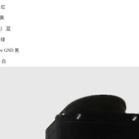
 红
 黄
阻） 蓝
 绿
er GND 黑
D 白