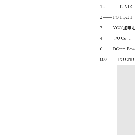
1 -—— +12 VDC
2 —— I/O Input 1
3 —— VCC(加电
4 —— I/O Out 1
6 —— DCcam Pow
0000—— I/O GN