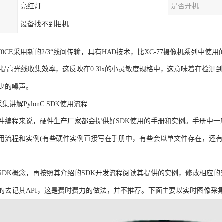
亮红灯
是否开机
设备找不到相机
T70CE采用新的2/3“线间传输，具有HAD技术，比XC-77摄像机系列中
曦#提高光线收集效率，这反映在0.3lx的小灵敏度规格中，这意味着在检
少的噪声。
采集讲解PylonC SDK使用流程
件编程来说，硬件生产厂家都会提供好SDK使用的手册和实例。手册中一
使用流程和实例(有些硬件实例直接写在手册中，有些会以单文件存在，还
。
SDK概念，再按照其介绍的SDK开发流程阅读其提供的实例，修改相应
去记其API，这是费时费力的做法，并不推荐。下面主要以实时图像采集讲解Ba