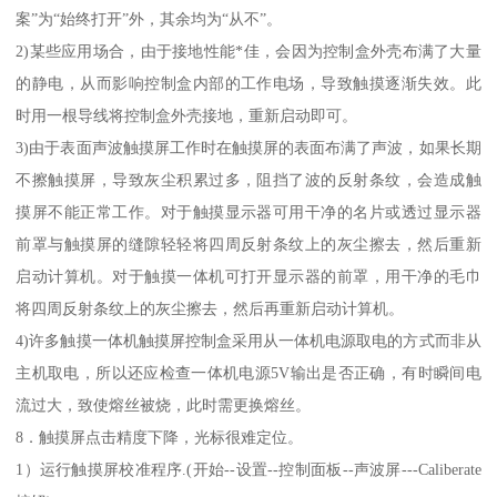
案”为“始终打开”外，其余均为“从不”。
2)某些应用场合，由于接地性能*佳，会因为控制盒外壳布满了大量
的静电，从而影响控制盒内部的工作电场，导致触摸逐渐失效。此
时用一根导线将控制盒外壳接地，重新启动即可。
3)由于表面声波触摸屏工作时在触摸屏的表面布满了声波，如果长期
不擦触摸屏，导致灰尘积累过多，阻挡了波的反射条纹，会造成触
摸屏不能正常工作。对于触摸显示器可用干净的名片或透过显示器
前罩与触摸屏的缝隙轻轻将四周反射条纹上的灰尘擦去，然后重新
启动计算机。对于触摸一体机可打开显示器的前罩，用干净的毛巾
将四周反射条纹上的灰尘擦去，然后再重新启动计算机。
4)许多触摸一体机触摸屏控制盒采用从一体机电源取电的方式而非从
主机取电，所以还应检查一体机电源5V输出是否正确，有时瞬间电
流过大，致使熔丝被烧，此时需更换熔丝。
8．触摸屏点击精度下降，光标很难定位。
1）运行触摸屏校准程序.(开始--设置--控制面板--声波屏---Caliberate