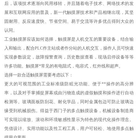
后，该项技术逐渐向民用移转，并且随着电子技术、网络技术的发
展和互联网应用的普及，新一代触摸屏技术和产品相继出现，其坚
固耐用、反应速度快、节省空间、易于交流等许多优点得到大众的
认同。
工业触摸屏应该如何选择，触摸屏是人机交互的重要设备，结合输
入和输出，配合PLC作主站或者作分站的人机交互，操作人员可快速
实现参数设定，故障报警查询，历史数据查看，现场启停设备等等
许多功能。触摸屏*常见的有电阻式，电容式，红外线和超声。
选择一款合适触摸屏需要考虑以下：
更大的可视范围的工业标准级防眩光功能、便于**操作的高分辨
率，以及对手掌捕捉屏幕或由污物造成的虚假触摸和操作进行自动
检测等。玻璃面板防刮花、耐化学品，同时金属包边可防止玻璃边
缘受到机械损伤。得益于西门子的多点触摸设备，机械设备制造商
可实现以缩放、滚动和环境敏感性显示为特色的现代化操作理念。
凭借设计、实用功能以及性工程工具，用户可轻松、地使用多点触
摸用户界面。