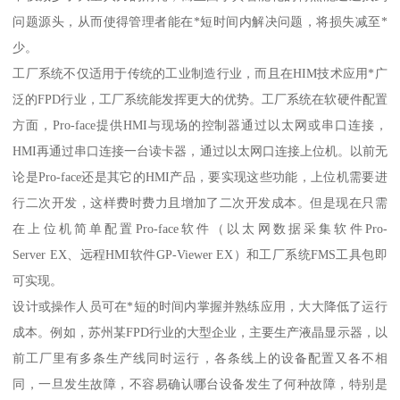
问题源头，从而使得管理者能在*短时间内解决问题，将损失减至*
少。
工厂系统不仅适用于传统的工业制造行业，而且在HIM技术应用*广
泛的FPD行业，工厂系统能发挥更大的优势。工厂系统在软硬件配置
方面，Pro-face提供HMI与现场的控制器通过以太网或串口连接，
HMI再通过串口连接一台读卡器，通过以太网口连接上位机。以前无
论是Pro-face还是其它的HMI产品，要实现这些功能，上位机需要进
行二次开发，这样费时费力且增加了二次开发成本。但是现在只需
在上位机简单配置Pro-face软件（以太网数据采集软件Pro-
Server EX、远程HMI软件GP-Viewer EX）和工厂系统FMS工具包即
可实现。
设计或操作人员可在*短的时间内掌握并熟练应用，大大降低了运行
成本。例如，苏州某FPD行业的大型企业，主要生产液晶显示器，以
前工厂里有多条生产线同时运行，各条线上的设备配置又各不相
同，一旦发生故障，不容易确认哪台设备发生了何种故障，特别是