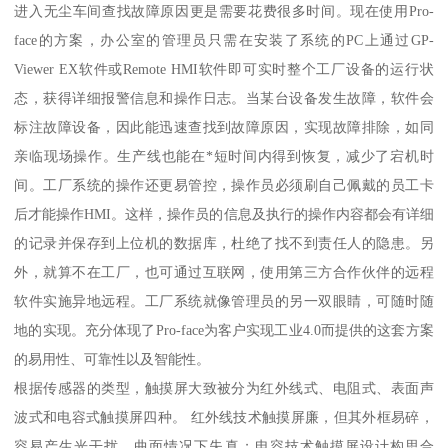
进入无尘车间查找故障原因更是需要花费很多时间。现在使用Pro-
face的方案，办公室的管理员只需在安装了系统的PC上通过GP-
Viewer EX软件或Remote HMI软件即可实时整个工厂设备的运行状
态，获得详细报警信息和操作日志。当某台设备发生故障，软件会
标注故障设备，因此能迅速查找到故障原因，实现故障排除，如同
亲临现场操作。生产线也能在*短时间内得到恢复，减少了宕机时
间。工厂系统的操作还更易管控，操作员必须刷自己佩戴的员工卡
后才能操作HMI。这样，操作员的信息及执行的操作内容都会有详细
的记录并保存到上位机的数据库，杜绝了找不到责任人的隐患。另
外，就算不在工厂，也可通过互联网，使用第三方合作伙伴的远程
软件实施异地远程。工厂系统就像管理员的另一双眼睛，可随时随
地的实现。充分体现了Pro-face为客户实现工业4.0而提供的这套方案
的易用性、可靠性以及智能性。
根据传感器的类型，触摸屏大致被分为红外线式、电阻式、表面声
波式和电容式触摸屏四种。 红外线技术触摸屏廉，但其外框易碎，
容易产生光干扰，曲面情况下失真；电容技术触摸屏设计构思合