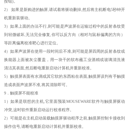
按钮)。
2） 如果是新购进的触屏,请试着将驱动删掉,然后将主机断电5秒钟开
机重新装驱动。
3）如果上面的办法不行,则可能是声波屏在运输过程中的反射条纹受
到轻微破坏,无法完全修复,你可以反方向（相对与鼠标偏离的方向）
等距离偏离校准靶心进行定位。
4）如果声波屏在使用一段时间后不准,则可能是屏四周的反射条纹或
换能器上面被灰尘覆盖，用一块干的软布蘸工业酒精或玻璃清洗液
清洁其表面,然后断电重新启动计算机并重新校准。
5）触摸屏表面有水滴或其它软的东西粘在表面,触摸屏误判有手触摸
造成表面声波屏不准,将其清除即可。
9．触摸屏不能校准
1）如果是联想的主机,它里面预装MOUSEWARE软件与触摸屏驱动
冲突,这时软件重新启动运行校准程序。
2）可能是在主机启动装载触摸屏驱动程序之前,触摸屏控制卡接收到
操作信号,请断电重新启动计算机并重新校准。