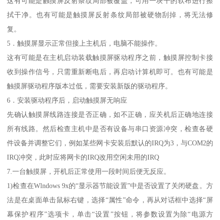
这有可能是触摸屏反射条纹局部被覆盖，可用一块干的软布进行擦
拭干净。也有可能是触摸屏反射条纹局部被硬物刮掉，将无法修
复。
5．触摸屏显示正常但接上主机后，电脑不能操作。
这有可能是在主机启动装载触摸屏驱动程序之前，触摸屏控制卡接
收到操作信号，只需重新断电后，再启动计算机即可。也有可能是
触摸屏驱动程序版本过低，需要安装新版的驱动程序。
6．安装驱动程序后，启动触摸屏无响应
先确认触摸屏线路连接是否正确，如不正确，应关机后正确地连接
所有线路。然后检查主机中是否有设备与串口资源冲突，检查各硬
件设备并调整它们，例如某些网卡安装后默认的IRQ为3，与COM2的
IRQ冲突，此时应将网卡的IRQ改用空闲未用的IRQ
7.一台触摸屏，开机后正常使用一段时间后便无反应。
1)检查在Wlndows 9x的“显示器节能设置”中是否设置了关闭硬盘。方
法是在桌面单击鼠标右键，选择“属性”命令，再从对话框中选择“屏
幕保护程序”选项卡，单击“设置”按钮，将参数设置为除“电源方