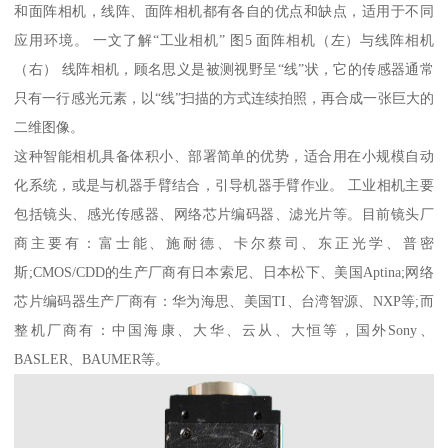
和面阵相机，线阵、面阵相机都有各自的优点和缺点，适用于不同
应用环境。 一文了解“工业相机” 图5 面阵相机（左）与线阵相机
（右） 线阵相机，顾名思义是被测视野呈“线”状，它的传感器通常
只有一行感光元素，以“线”扫描的方式连续拍照，再合成一张巨大的
二维图像。
这种智能相机具备体积小、部署简单的优势，适合用在小规模自动
化系统，或是与机器手臂结合，引导机器手臂作业。 工业相机主要
包括镜头、感光传感器、网络芯片编码器、滤光片等。目前镜头厂
商主要有：富士能、施耐德、卡尔蔡司、东正光学、普密
斯;CMOS/CDD的生产厂商有日本索尼、日本松下、美国Aptina;网络
芯片编码器生产厂商有：华为海思、美国TI、台湾智源、NXP等;而
整机厂商有：中国海康、大华、云从、大恒等，国外Sony、
BASLER、BAUMER等。