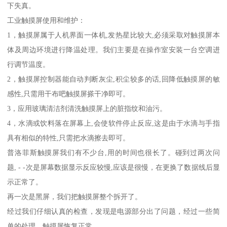
下失真。
工业触摸屏使用和维护：
1，触摸屏属于人机界面一体机,发热星比较大,必须采取对触摸屏本
体及周边环境进行降温处理。我们主要是在操作室安装一台空调进
行调节温度。
2，触摸屏控制器能自动判断灰尘,积尘较多的话,回降低触摸屏的敏
感性,只需用干布吧触摸屏搽干净即可。
3，应用玻璃清洁剂清洗触摸屏上的脏指纹和油污。
4，水滴或饮料落在屏幕上,会使软件停止反应,这是由于水滴与手指
具有相似的特性,只需把水滴擦去即可。
普洛菲斯触摸屏我们有不少台,用的时间也很长了。碰到过两次问
题, - -次是屏幕数据显示反应较慢,应该是很慢，在更换了数据线后显
示正常了。
再一次是黑屏，我们把触摸屏整个拆开了。
经过我们仔细认真的检查，发现是电源部分出了问题，经过一些简
单的处理，触摸屏恢复正常。