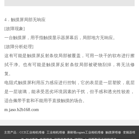
4．触摸屏局部无响应
[故障现象]
一台触摸屏，用手指触摸显示器屏幕后，局部地方无响应。
[故障分析处理]
这有可能是触摸屏反射条纹局部被覆盖，可用一块干的软布进行擦
拭干净。也有可能是触摸屏反射条纹局部被硬物刮掉，将无法修
复。
电阻式触摸屏利用压力感应进行控制，它的表层是一层塑胶，底层
是一层玻璃，能承受恶劣环境因素的干扰，但手感和透光性较差，
适合佩带手套和不能用手直接触摸的场合。
m.jaso.b2b168.com
主营产品：
CCD工业相机维修 工业相机维修 康耐视cognex工业相机维修 触摸屏维修 变频器维