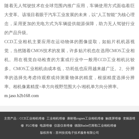
随着无人驾驶技术在全球范围内推广应用，车辆使用方式面临着巨
大变革。该项目着眼于汽车工业发展的未来，以“人工智能”为核心理
念，采用更加的充电方式为车辆提供能源保障，助力无人驾驶行业
的产品升级。
CCD工业相机主要应用在运动物体的图像提取，如贴片机机器视
觉，当然随着CMOS技术的发展，许多贴片机也在选用CMOS工业相
机。用在视觉自动检查的方案或行业中一般用CCD工业相机比较
多。CMOS工业相机由成本低，功耗低也应用越来越广泛。2、分辨
率的选择先考虑待观察或待测量物体的精度，根据精度选择分辨
率。相机像素精度=单方向视野范围大小/相机单方向分辨率。
m.jaso.b2b168.com
主营产品：
CCD工业相机维修 工业相机维修 康耐视cognex工业相机维修 触摸屏维修 变频器维
修 PLC维修 电源维修 仪器仪表维修 德国Basler巴斯勒工业相机维修
版权所有：苏州技优电子技术服务有限公司