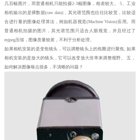
几百幅图片，而普通相机只能拍摄2-3幅图像，相差较大。 5、工业
相机输出的是裸数据(raw data)，其光谱范围也往往比较宽，比较适
合进行量的图像处理算法，例如机器视觉(Machine Vision)应用。而
普通相机拍摄的图片，其光谱范围只适合人眼视觉，并且经过了
mjpeg压缩，图像质量较差，不利于分析处理。
如果相机安装的是变焦镜头，可以调整镜头上的焦圈进行聚焦; 如果
相机安装的是放大的镜头，它可以改变放大倍率来调整视野。 五，
如何解决图像噪点很多，不清晰的问题？