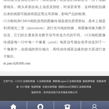
摸镜头，镜头表面会粘上油渍及指纹，对涂层有害，这样相机拍摄
出来的画面可能就有固定黑点等异物，影响产品的检测。
CCD相机和CMOS相机使用的图像传感器感光原理类似，基本上都是
利用感光二管（photodiode）进行光与电的转换，将图像转换为数字
信息，它们的主要差异在数字信号传送方式的不同。 CCD相机图像
传感器每一行中每一个像素（pixel）电荷信号都会依序传送到下一
个像素中，由底端的部分输出，再经由传感器边缘的放大器进行放
大输出。
m.jaso.b2b168.com
主营产品：
CCD工业相机维修 工业相机维修 康耐视cognex工业相机维修 触摸屏维修 变频器维
修 PLC维修 电源维修 仪器仪表维修 德国Basler巴斯勒工业相机维修
版权所有：苏州技优电子技术服务有限公司