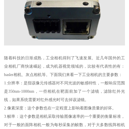
随着科技的日渐成熟，工业相机得到了飞速发展。近几年国外的工
业相机厂商快速崛起，成为机器视觉领域的，比较有代表性的有：
basler相机、灰点相机等。下面我们来看一下工业相机的主要参数：
1.分辨率：是指该像元传感器对不同光波的敏感特性，一般响应范围
是350nm-1000nm，一些相机在靶面前加了一个滤镜，滤除红外光
线，如果系统需要对红外感光时可去掉该滤镜。
2.像素深度：这个参数也在一定程度上影响着图像质量的好坏。
3.帧率：这个参数是相机采取传输图像速率的一个重要的衡量标准，
对于一般的面阵相机一般为每秒采集的帧数，对于大多数线阵相机