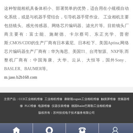
这种智能相机具备体积小、部署简单的优势，适合用在小规模自动
化系统，或是与机器手臂结合，引导机器手臂作业。 工业相机主要
包括镜头、感光传感器、网络芯片编码器、滤光片等。目前镜头厂
商主要有：富士能、施耐德、卡尔蔡司、东正光学、普密
斯;CMOS/CDD的生产厂商有日本索尼、日本松下、美国Aptina;网络
芯片编码器生产厂商有：华为海思、美国TI、台湾智源、NXP等;而
整机厂商有：中国海康、大华、云从、大恒等，国外Sony、
BASLER、BAUMER等。
m.jaso.b2b168.com
主营产品：
CCD工业相机维修 工业相机维修 康耐视cognex工业相机维修 触摸屏维修 变频器维
修 PLC维修 电源维修 仪器仪表维修 德国Basler巴斯勒工业相机维修
版权所有：苏州技优电子技术服务有限公司