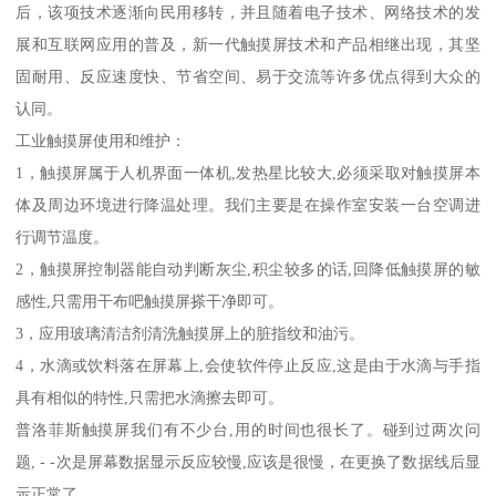
后，该项技术逐渐向民用移转，并且随着电子技术、网络技术的发
展和互联网应用的普及，新一代触摸屏技术和产品相继出现，其坚
固耐用、反应速度快、节省空间、易于交流等许多优点得到大众的
认同。
工业触摸屏使用和维护：
1，触摸屏属于人机界面一体机,发热星比较大,必须采取对触摸屏本
体及周边环境进行降温处理。我们主要是在操作室安装一台空调进
行调节温度。
2，触摸屏控制器能自动判断灰尘,积尘较多的话,回降低触摸屏的敏
感性,只需用干布吧触摸屏搽干净即可。
3，应用玻璃清洁剂清洗触摸屏上的脏指纹和油污。
4，水滴或饮料落在屏幕上,会使软件停止反应,这是由于水滴与手指
具有相似的特性,只需把水滴擦去即可。
普洛菲斯触摸屏我们有不少台,用的时间也很长了。碰到过两次问
题, - -次是屏幕数据显示反应较慢,应该是很慢，在更换了数据线后显
示正常了。