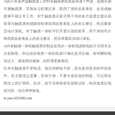
3)由于表面声波触摸屏工作时在触摸屏的表面布满了声波，如果长期
不擦触摸屏，导致灰尘积累过多，阻挡了波的反射条纹，会造成触
摸屏不能正常工作。对于触摸显示器可用干净的名片或透过显示器
前罩与触摸屏的缝隙轻轻将四周反射条纹上的灰尘擦去，然后重新
启动计算机。对于触摸一体机可打开显示器的前罩，用干净的毛巾
将四周反射条纹上的灰尘擦去，然后再重新启动计算机。
4)许多触摸一体机触摸屏控制盒采用从一体机电源取电的方式而非从
主机取电，所以还应检查一体机电源5V输出是否正确，有时瞬间电
流过大，致使熔丝被烧，此时需更换熔丝。
红外式触摸屏不受电流、电压和静电干扰，适合某些恶劣的环境条
件。其主要优点是廉，安装方便，不要卡或其他控制器，可以用在
档次上的计算机。此外，由于没有电容充放电过程，响应速度比电
容式快，但分辨率较低。
m.jaso.b2b168.com