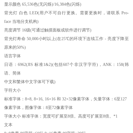
显示颜色 65,536色(无闪烁)/16,384色(闪烁)
背光灯 白色 LED(用户不可自行更换。需要更换时，请联系 Pro-
face 当地分支机构)
亮度调节 16级(可通过触摸面板或软件进行调节)
背光灯寿命 50,000小时以上(在25℃的环境下连续工作 - 亮度下降至
原来的50%)
语言字体
日语：6962(JIS 标准1&2)(包括607个非汉字字符)，ANK：158(韩
语、简体
中文和繁体中文字体可下载)
字符大小
标准字体：8×8, 8×16, 16×16 和 32×32像素字体，矢量字体：6至127
像素字体，图像字体：8至72像素字体
字体大小 标准字体：宽度可扩展至8倍。高度可扩展至8倍。*1
文本