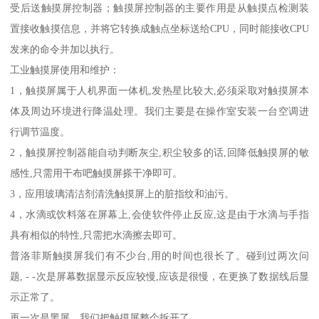
受后送触摸屏控制器；触摸屏控制器的主要作用是从触摸点检测装
置接收触摸信息，并将它转换成触点坐标送给CPU，同时能接收CPU
发来的命令并加以执行。
工业触摸屏使用和维护：
1，触摸屏属于人机界面一体机,发热星比较大,必须采取对触摸屏本
体及周边环境进行降温处理。我们主要是在操作室安装一台空调进
行调节温度。
2，触摸屏控制器能自动判断灰尘,积尘较多的话,回降低触摸屏的敏
感性,只需用干布吧触摸屏搽干净即可。
3，应用玻璃清洁剂清洗触摸屏上的脏指纹和油污。
4，水滴或饮料落在屏幕上,会使软件停止反应,这是由于水滴与手指
具有相似的特性,只需把水滴擦去即可。
普洛菲斯触摸屏我们有不少台,用的时间也很长了。碰到过两次问
题, - -次是屏幕数据显示反应较慢,应该是很慢，在更换了数据线后显
示正常了。
再一次是黑屏，我们把触摸屏整个拆开了。