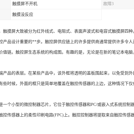
触摸屏不开机
故障3
触摸没反应
，触摸屏大致被分为红外线式、电阻式、表面声波式和电容式触摸屏四种
控产品设计重要的**步。触控屏供应链上的许多提供商通常提供许多令
价值链。触控屏生态系统的构成图。有趣的是，无论是在新的笔记本电脑
端产品的表层。在某些产品中，该外框将透明的盖板围起来，以免受到外
有些时候，外面的框只是简单地覆盖在触控传感器的上边，这种情况下仅
是一个小型的微控制器芯片，它位于触控传感器和PC/或嵌入式系统控制
触控传感器上的柔性印刷电路(FPC)上。触控控制器将提取来自触控传感