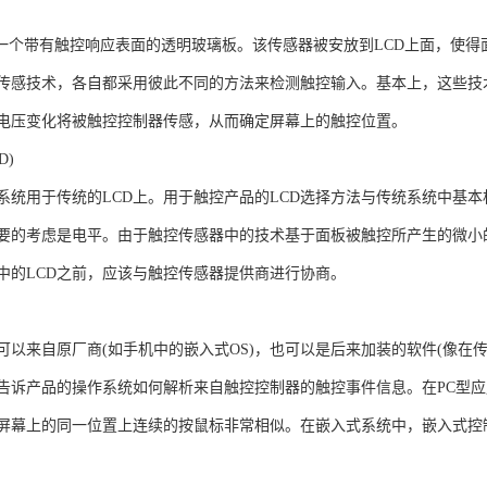
是一个带有触控响应表面的透明玻璃板。该传感器被安放到LCD上面，使
传感技术，各自都采用彼此不同的方法来检测触控输入。基本上，这些技
电压变化将被触控控制器传感，从而确定屏幕上的触控位置。
D)
系统用于传统的LCD上。用于触控产品的LCD选择方法与传统系统中基
要的考虑是电平。由于触控传感器中的技术基于面板被触控所产生的微小
中的LCD之前，应该与触控传感器提供商进行协商。
可以来自原厂商(如手机中的嵌入式OS)，也可以是后来加装的软件(像在
告诉产品的操作系统如何解析来自触控控制器的触控事件信息。在PC型
屏幕上的同一位置上连续的按鼠标非常相似。在嵌入式系统中，嵌入式控