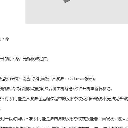
度下降
击精度下降，光标很难定位。
.(开始--设置--控制面板--声波屏---Caliberate按钮)。
进的触屏,请试着将驱动删掉,然后将主机断电5秒钟开机重新装驱动。
法不行,则可能是声波屏在运输过程中的反射条纹受到轻微破坏,无法完全
。
使用一段时间后不准,则可能是屏四周的反射条纹或换能器上面被灰尘覆盖,