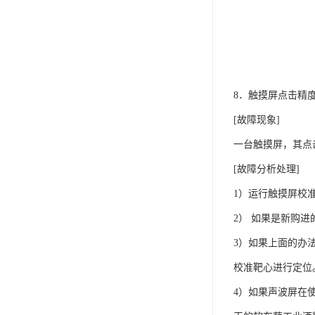
8．触摸屏点击精
[故障现象]
一台触摸屏，其点
[故障分析处理]
1）运行触摸屏校准程序
2） 如果是新购
3）如果上面的办
校准靶心进行定位
4）如果声波屏在