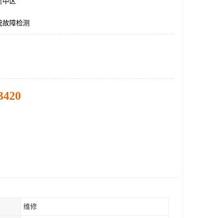
吴中区
统故障检测
3420
维修