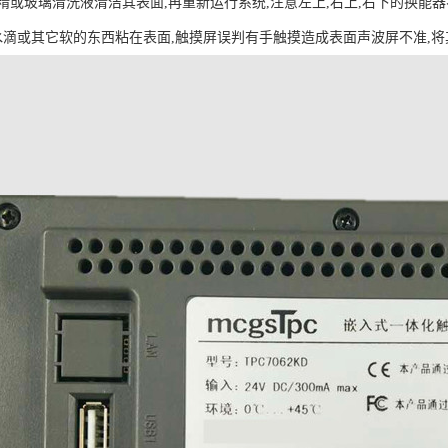
精或玻璃清洗液清洁其表面,再重新运行系统,注意左上,右上,右下的换能
水滴或其它软的东西粘在表面,触摸屏误判有手触摸造成表面声波屏不准,