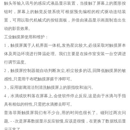
触头等输入讯号的感应式液晶显示装置，当接触了屏幕上的图形按
钮时，屏幕上的触觉反馈系统可根据预先编程的程式驱动连结装
置，可用以取代机械式的按钮面板，并借由液晶显示画面制造出生
动的影音效果。
工业触摸屏使用和维护：
1，触摸屏属于人机界面一体机,发热星比较大,必须采取对触摸屏本
体及周边环境进行降温处理。我们主要是在操作室安装一台空调进
行调节温度。
2，触摸屏控制器能自动判断灰尘,积尘较多的话,回降低触摸屏的敏
感性,只需用干布吧触摸屏搽干净即可。
3，应用玻璃清洁剂清洗触摸屏上的脏指纹和油污。
4，水滴或饮料落在屏幕上,会使软件停止反应,这是由于水滴与手指
具有相似的特性,只需把水滴擦去即可。
普洛菲斯触摸屏我们有不少台,用的时间也很长了。碰到过两次问
题, - -次是屏幕数据显示反应较慢,应该是很慢，在更换了数据线后显
示正常了。