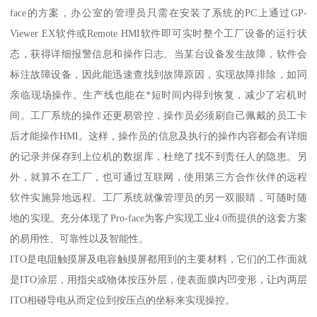
face的方案，办公室的管理员只需在安装了系统的PC上通过GP-
Viewer EX软件或Remote HMI软件即可实时整个工厂设备的运行状
态，获得详细报警信息和操作日志。当某台设备发生故障，软件会
标注故障设备，因此能迅速查找到故障原因，实现故障排除，如同
亲临现场操作。生产线也能在*短时间内得到恢复，减少了宕机时
间。工厂系统的操作还更易管控，操作员必须刷自己佩戴的员工卡
后才能操作HMI。这样，操作员的信息及执行的操作内容都会有详细
的记录并保存到上位机的数据库，杜绝了找不到责任人的隐患。另
外，就算不在工厂，也可通过互联网，使用第三方合作伙伴的远程
软件实施异地远程。工厂系统就像管理员的另一双眼睛，可随时随
地的实现。充分体现了Pro-face为客户实现工业4.0而提供的这套方案
的易用性、可靠性以及智能性。
ITO是电阻触摸屏及电容触摸屏都用到的主要材料，它们的工作面就
是ITO涂层，用指尖或物体按压外层，使表面膜内凹变形，让内两层
ITO相碰导电从而定位到按压点的坐标来实现操控。