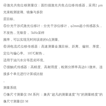
④激光共焦位移测量仪：面扫描激光共焦点位移传感器，采用2 μm
光束检测玻璃、镜像与多阶
层目标。
⑤分光干涉式激光位移计：分光干涉位移计，φ2mm超小传感器头，
不发热，无噪音， 5kHz采样
频率，可以实现无时间误差的6点测量。
⑥涡电流式位移传感器：高速测量金属目标。距离、偏转、厚度、
定位与偏心率。 105℃耐热，
适用于油污水分等恶劣环境。
⑦接触式传感器：高精度、高耐用度，检测分辨率高达0.1微米。连
接多个单元进行计算或比较
。
测量系统
①像尺寸测量仪 IM 系列 ：兼具“超凡的测量速度”与“的测量精度”的
像尺寸测量仪I M