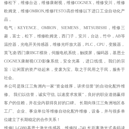
修松下，维修台达，维修康耐视，维修COGNEX，维修安川，维修
欧姆龙，维修OMRON,维修FESTO高价维修以下进口工业自动化产
品 。
电气：KEYENCE、OMRON、SIEMENS、MITSUBISHI，维修三
菱，富士，松下，维修欧姆龙，西门子，安川，台达，竹中，AB等
温控器，光电开关传感器，维修光纤放大器，PLC，CPU，变频器，
英飞凌/西门康IBGT模块，伺服电机系统，触摸屏，编码器，基恩士
COGNEX康耐视CCD影像系统，安全光幕 ，进口线缆 。我们的宗
旨：让闲置的资产动起来，变废为宝。取之于民用之于民，服务于
社会。
本公司是珠江三角洲内一家“资金雄厚，讲求信誉”的自动化配件维
修。 我们以信誉，诚实守信, 以速度求发展”，良好的职业道德赢得
客户的信赖，并在业内获得良好的口碑。 长期向珠江三角洲地区各
工厂、企业、事业单位等维修自动化配件维修，设备，并与很多单
位建立了长期稳定的合作关系！
维修LJ-G080基恩士激光传感器，维修BL-740 长距离激光式条码读