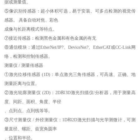
据或测量值。
⑤像识别传感器：超小体积可选，易于安装、可多点检测的视觉传
感器。 具备自动对焦、彩色
成像与长距离模式等特点。
⑦接近传感器：检测黑色金属和有色金属的有无
⑧通信模块：通过EtherNet/IP?、DeviceNet?、EtherCAT或CC-Link网
络，检测和控制传感器。
测量仪 / 测量传感器
①激光位移传感器 (1D)：单点激光三角传感器，可高速、正确、地
测量距离与位置。
②激光轮廓测量仪 (2D)：2D和3D激光扫描仪/分析器，用于测量高
度、间距、面积、角度、半径
、点到点、点到线等等。
③尺寸测量仪 / 外径测量仪：1D和2D激光扫描与光学测微计，可测
量直径、螺距、齿宽角圆率
、位置和半径。